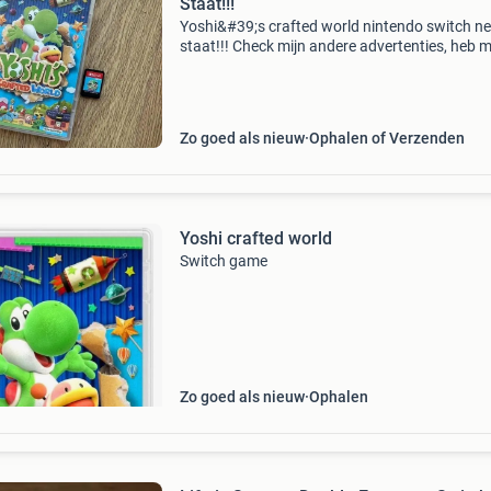
Staat!!!
Yoshi&#39;s crafted world nintendo switch ne
staat!!! Check mijn andere advertenties, heb 
te koop. Inruilen ook mogelijk. Voor vragen st
gerust een berichtje.
Zo goed als nieuw
Ophalen of Verzenden
Yoshi crafted world
Switch game
Zo goed als nieuw
Ophalen