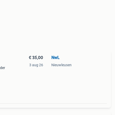
€ 35,00
NwL
3 aug 26
Nieuwleusen
uder