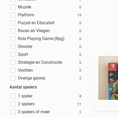
Muziek
0
Platform
19
Puzzel en Educatief
0
Racen en Vliegen
0
Role Playing Game (Rpg)
0
Shooter
0
Sport
0
Strategie en Constructie
0
Vechten
0
Overige genres
2
Aantal spelers
1 speler
8
2 spelers
21
3 spelers of meer
2