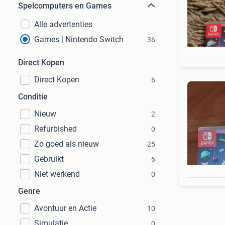
Spelcomputers en Games
Alle advertenties
Games | Nintendo Switch
36
Direct Kopen
Direct Kopen
6
Conditie
Nieuw
2
Refurbished
0
Zo goed als nieuw
25
Gebruikt
6
Niet werkend
0
Genre
Avontuur en Actie
10
Simulatie
0