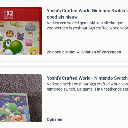
Yoshi's Crafted World Nintendo Switch 2
goed als nieuw
Verken een wereld gemaakt van alledaagse
voorwerpen in yoshi&#39;s crafted world voor
nintendo switch. Help yoshi en zijn vrienden 
edelstenen van de sundream stone terug te vi
Dit pl
Zo goed als nieuw
Ophalen of Verzenden
Yoshi's Crafted World - Nintendo Switch
Verkoop hierbij yoshi&#39;s crafted world voo
nintendo switch. De game is in uitstekende st
werkt perfect. Beleef een avontuurlijke reis me
yoshi door een wereld gemaakt van alledaags
Ophalen