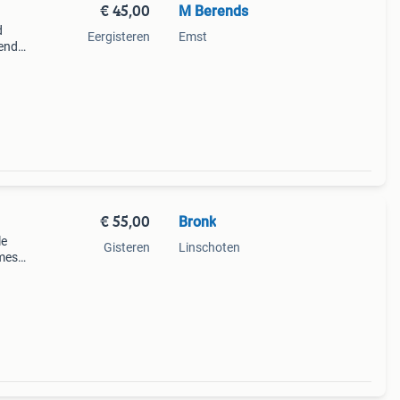
€ 45,00
M Berends
d
Eergisteren
Emst
kende
e reis
a
€ 55,00
Bronk
le
Gisteren
Linschoten
ames
t!