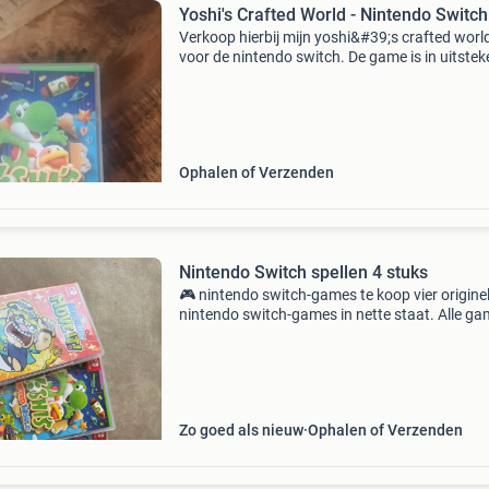
Yoshi's Crafted World - Nintendo Switch
Verkoop hierbij mijn yoshi&#39;s crafted worl
voor de nintendo switch. De game is in uitste
staat en werkt perfect. Beleef een avontuurlijk
met yoshi door een wereld gemaakt van alled
Ophalen of Verzenden
Nintendo Switch spellen 4 stuks
🎮 nintendo switch-games te koop vier origine
nintendo switch-games in nette staat. Alle g
zijn compleet met doosje, nederlandstalig en
werken uitstekend. Games: warioware: move i
Miitopia mij
Zo goed als nieuw
Ophalen of Verzenden