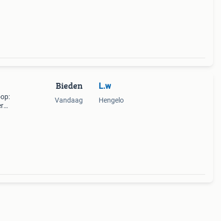
Bieden
L.w
oop:
Vandaag
Hengelo
er
aat en