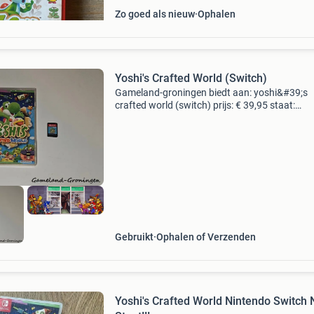
Zo goed als nieuw
Ophalen
Yoshi's Crafted World (Switch)
Gameland-groningen biedt aan: yoshi&#39;s
crafted world (switch) prijs: € 39,95 staat:
tweedehands verzendkosten: € 3,50 (belgie: € 
wie zijn wij? Gameland-groningen is de game
Gebruikt
Ophalen of Verzenden
Yoshi's Crafted World Nintendo Switch 