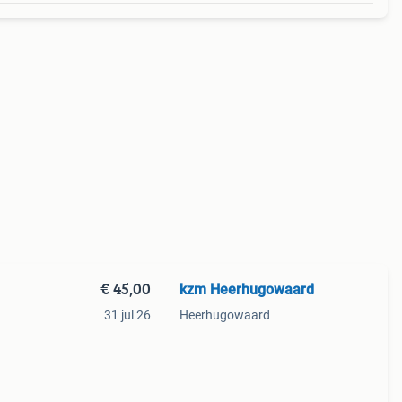
€ 45,00
kzm Heerhugowaard
31 jul 26
Heerhugowaard
enlang