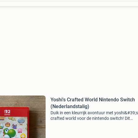
Yoshi's Crafted World Nintendo Switch
(Nederlandstalig)
Duik in een kleurrijk avontuur met yoshi&#39;s
crafted world voor de nintendo switch! Dit
platformspel is zo goed als nieuw en biedt ur
speelplezier. Help yoshi en zijn vrienden om de
wereld