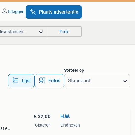
Inloggen
Plaats advertentie
lle afstanden…
Zoek
Sorteer op
Lijst
Foto’s
€ 32,00
H.W.
Gisteren
Eindhoven
aat en
en