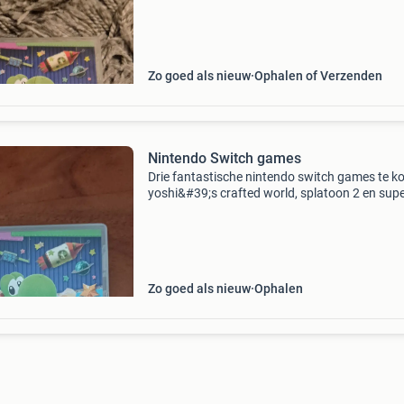
wereld gemaakt van alledaagse materialen.
Geschikt vo
Zo goed als nieuw
Ophalen of Verzenden
Nintendo Switch games
Drie fantastische nintendo switch games te k
yoshi&#39;s crafted world, splatoon 2 en sup
mario party. Alle spellen zijn in uitstekende st
bieden urenlang speelplezier voor jong en oud
Zo goed als nieuw
Ophalen