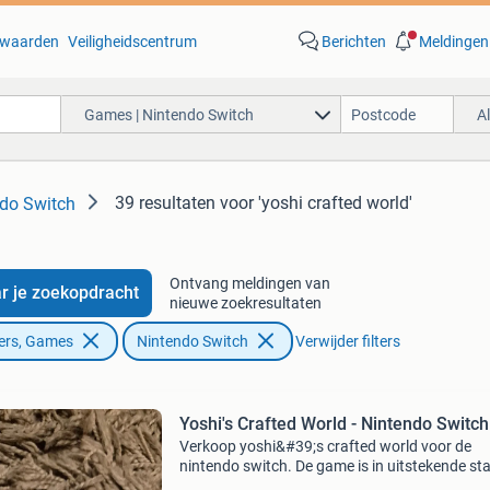
waarden
Veiligheidscentrum
Berichten
Meldingen
Games | Nintendo Switch
A
39 resultaten
voor 'yoshi crafted world'
do Switch
Ontvang meldingen van
r je zoekopdracht
nieuwe zoekresultaten
ers, Games
Nintendo Switch
Verwijder filters
Yoshi's Crafted World - Nintendo Switch
Verkoop yoshi&#39;s crafted world voor de
nintendo switch. De game is in uitstekende st
werkt perfect. Beleef avonturen met yoshi in e