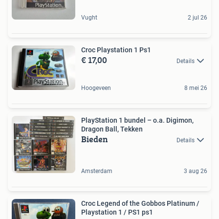
Vught
2 jul 26
Croc Playstation 1 Ps1
€ 17,00
Details
Hoogeveen
8 mei 26
PlayStation 1 bundel – o.a. Digimon,
Dragon Ball, Tekken
Bieden
Details
Amsterdam
3 aug 26
Croc Legend of the Gobbos Platinum /
Playstation 1 / PS1 ps1