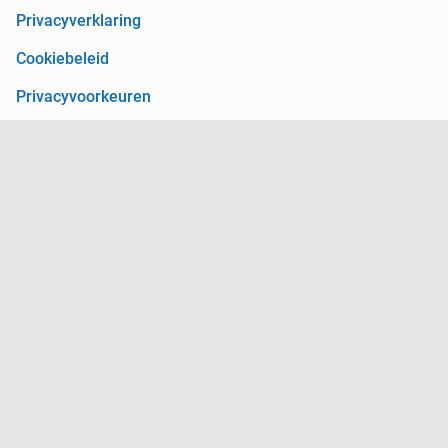
Privacyverklaring
Cookiebeleid
Privacyvoorkeuren
Over Marktplaats
Werken bij
Perskamer
Adevinta
2dehands
2ememain
Sitemap
Marktplaats is, voor zover wettelijk toegestaan, niet
aansprakelijk voor (gevolg)schade die voortkomt uit het gebruik
van deze site, dan wel uit fouten of ontbrekende functionaliteiten
op deze site.
Copyright © 2026 Marktplaats B.V. Alle rechten voorbehouden.
een
onderneming