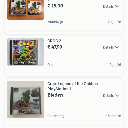
€ 15,00
Details
Naaldwijk
28 jul 26
CROC 2
€ 47,99
Details
Oss
3 jul 26
Croc: Legend of the Gobbos -
PlayStation 1
Bieden
Details
Culemborg
15 mei 26