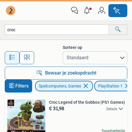
Games | Sony PlayStation 1
Sorteer op
Alle afstanden…
Bewaar je zoekopdracht
Filters
Spelcomputers, Games
PlayStation 1
Croc Legend of the Gobbos (PS1 Games)
€ 31,98
Details
Topadvertentie