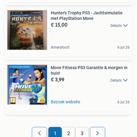
Hunter's Trophy PS3 - Jachtsimulatie
met PlayStation Move
€ 15,00
Details
Amersfoort
6 jul 26
Move Fitness PS3 Garantie & morgen in
huis!
€ 3,99
Details
Bezoek website
6 jul 26
1
2
3