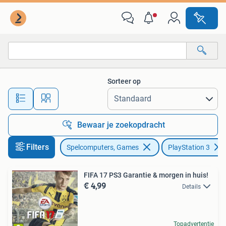
Games | Sony PlayStation 3
Sorteer op
Alle afstanden…
Bewaar je zoekopdracht
Filters
Spelcomputers, Games
PlayStation 3
FIFA 17 PS3 Garantie & morgen in huis!
€ 4,99
Details
Topadvertentie