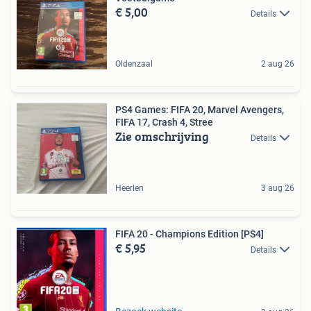
€ 5,00
Details
Oldenzaal
2 aug 26
PS4 Games: FIFA 20, Marvel Avengers,
FIFA 17, Crash 4, Stree
Zie omschrijving
Details
Heerlen
3 aug 26
FIFA 20 - Champions Edition [PS4]
€ 5,95
Details