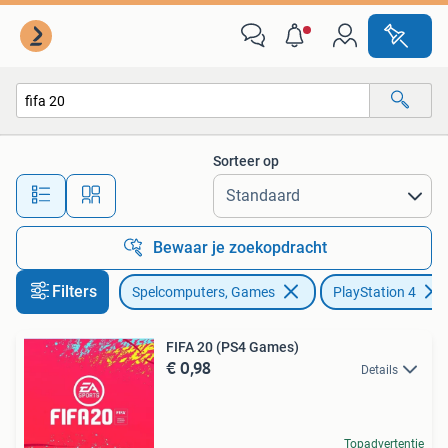
Games | Sony PlayStation 4
Sorteer op
Alle afstanden…
Bewaar je zoekopdracht
Filters
Spelcomputers, Games
PlayStation 4
FIFA 20 (PS4 Games)
€ 0,98
Details
Topadvertentie