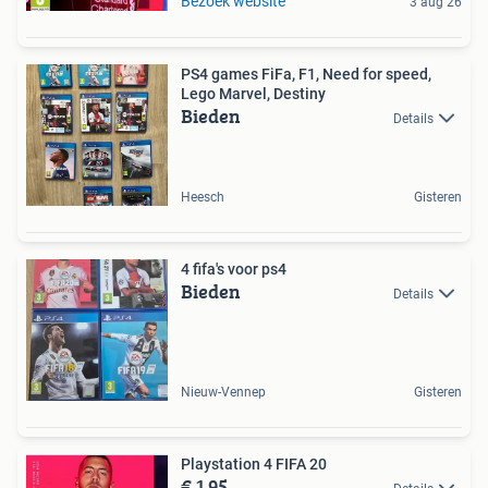
Bezoek website
3 aug 26
PS4 games FiFa, F1, Need for speed,
Lego Marvel, Destiny
Bieden
Details
Heesch
Gisteren
4 fifa's voor ps4
Bieden
Details
Nieuw-Vennep
Gisteren
Playstation 4 FIFA 20
€ 1,95