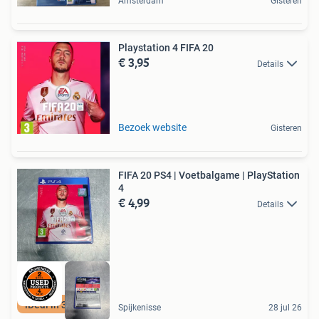
Amsterdam
Gisteren
Playstation 4 FIFA 20
€ 3,95
Details
Bezoek website
Gisteren
FIFA 20 PS4 | Voetbalgame | PlayStation
4
€ 4,99
Details
iDeal in 3 termijn
Spijkenisse
28 jul 26