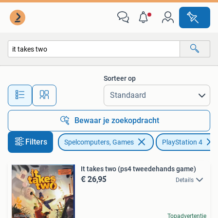
Games | Sony PlayStation 4
Sorteer op
Alle afstanden…
Bewaar je zoekopdracht
Filters
Spelcomputers, Games
PlayStation 4
It takes two (ps4 tweedehands game)
€ 26,95
Details
Topadvertentie