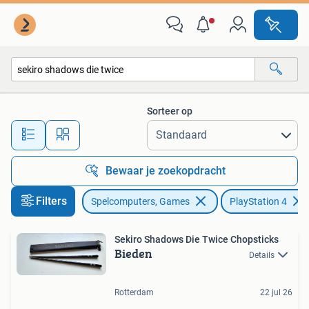
Games | Sony PlayStation 4
Sorteer op
Alle afstanden…
Bewaar je zoekopdracht
Filters
Spelcomputers, Games
PlayStation 4
Sekiro Shadows Die Twice Chopsticks
Bieden
Details
Rotterdam
22 jul 26