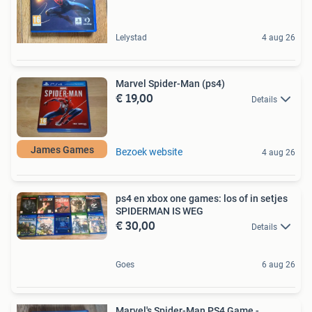
Lelystad
4 aug 26
Marvel Spider-Man (ps4)
€ 19,00
Details
James Games
Bezoek website
4 aug 26
ps4 en xbox one games: los of in setjes
SPIDERMAN IS WEG
€ 30,00
Details
Goes
6 aug 26
Marvel's Spider-Man PS4 Game -