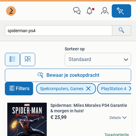
Games | Sony PlayStation 4
Sorteer op
Alle afstanden…
Bewaar je zoekopdracht
Filters
Spelcomputers, Games
PlayStation 4
Spiderman: Miles Morales PS4 Garantie
& morgen in huis!
€ 25,99
Details
Topadvertentie