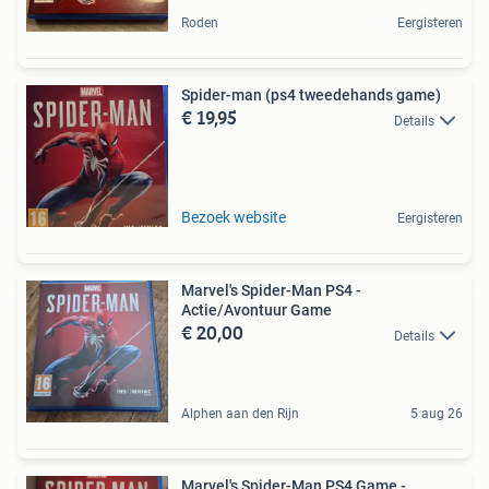
Roden
Eergisteren
Spider-man (ps4 tweedehands game)
€ 19,95
Details
Bezoek website
Eergisteren
Marvel's Spider-Man PS4 -
Actie/Avontuur Game
€ 20,00
Details
Alphen aan den Rijn
5 aug 26
Marvel's Spider-Man PS4 Game -