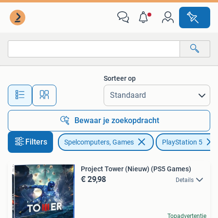
Games | Sony PlayStation 5
Sorteer op
Alle afstanden…
Bewaar je zoekopdracht
Filters
Spelcomputers, Games
PlayStation 5
Project Tower (Nieuw) (PS5 Games)
€ 29,98
Details
Topadvertentie