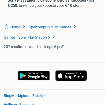
Sony PlayStation 5
categorie werd aangeboden voor
€ 250
, terwijl de goedkoopste voor
€ 10
stond.
Home
Spelcomputers en Games
Games | Sony PlayStation 5
207 resultaten
voor 'black ops 6 ps5'
Blog
Marktplaats Zakelijk
Veilig en Succesvol