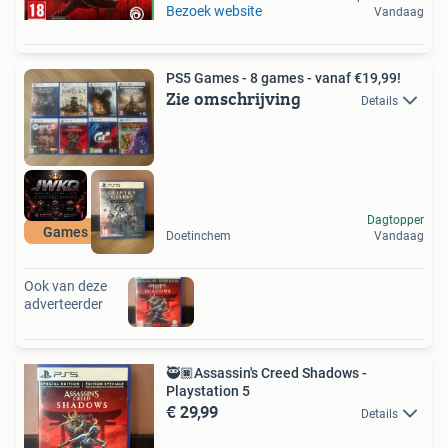
Bezoek website
Vandaag
PS5 Games - 8 games - vanaf €19,99!
Zie omschrijving
Details
Dagtopper
Games & meer
Doetinchem
Vandaag
Ook van deze
adverteerder
🥷🏿Assassin's Creed Shadows -
Playstation 5
€ 29,99
Details