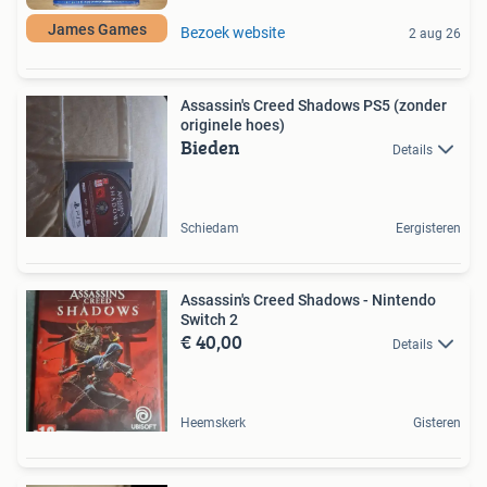
James Games
Bezoek website
2 aug 26
Assassin's Creed Shadows PS5 (zonder
originele hoes)
Bieden
Details
Schiedam
Eergisteren
Assassin's Creed Shadows - Nintendo
Switch 2
€ 40,00
Details
Heemskerk
Gisteren