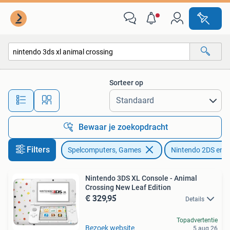
Spelcomputers | Nintendo 2DS en 3DS
Sorteer op
Alle afstanden…
Bewaar je zoekopdracht
Filters
Spelcomputers, Games
Nintendo 2DS en 
Nintendo 3DS XL Console - Animal
Crossing New Leaf Edition
€ 329,95
Details
Topadvertentie
Bezoek website
5 aug 26