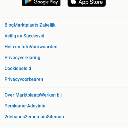
Blog
Marktplaats Zakelijk
Veilig en Succesvol
Help en Info
Voorwaarden
Privacyverklaring
Cookiebeleid
Privacyvoorkeuren
Over Marktplaats
Werken bij
Perskamer
Adevinta
2dehands
2ememain
Sitemap