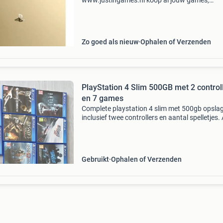
www.justingames.nl koop al jouw games,
accessoires en consoles veilig en snel via onze
webshop met ideal of klarna achteraf betalen 
Groot assortiment en alles uit voorr
Zo goed als nieuw
Ophalen of Verzenden
PlayStation 4 Slim 500GB met 2 control
en 7 games
Complete playstation 4 slim met 500gb opslag
inclusief twee controllers en aantal spelletjes. 
nog goed werkend. Wordt geleverd met alle
benodigde kabels.
Gebruikt
Ophalen of Verzenden