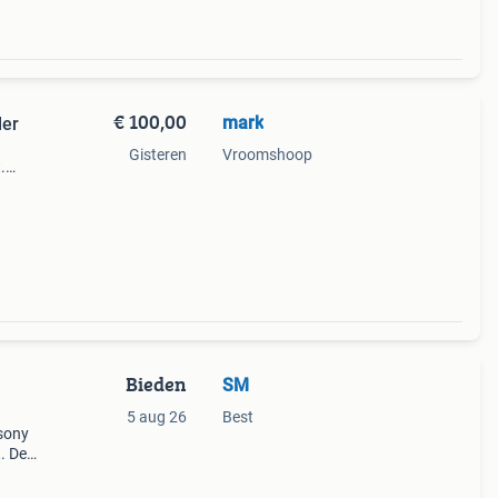
€ 100,00
mark
ler
Gisteren
Vroomshoop
.
,
r.
Bieden
SM
5 aug 26
Best
sony
. De
kt nog
e