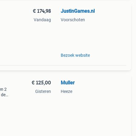
€ 174,98
JustinGames.nl
Vandaag
Voorschoten
.
Bezoek website
€ 125,00
Muller
en 2
Gisteren
Heeze
 de
ok.