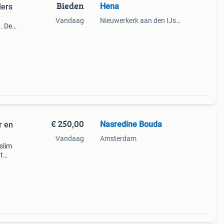
Bieden
Hena
lers
Vandaag
Nieuwerkerk aan den IJssel
. De
€ 250,00
Nasredine Bouda
r en
Vandaag
Amsterdam
slim
t