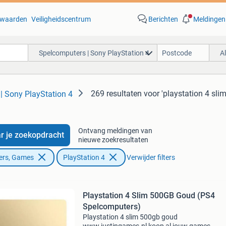
waarden
Veiligheidscentrum
Berichten
Meldingen
Spelcomputers | Sony PlayStation 4
A
269 resultaten
voor 'playstation 4 sli
| Sony PlayStation 4
Ontvang meldingen van
r je zoekopdracht
nieuwe zoekresultaten
ers, Games
PlayStation 4
Verwijder filters
Playstation 4 Slim 500GB Goud (PS4
Spelcomputers)
Playstation 4 slim 500gb goud