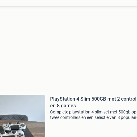
PlayStation 4 Slim 500GB met 2 control
en 8 games
Complete playstation 4 slim set met 500gb op
twee controllers en een selectie van 8 populair
games. De console en controllers zijn in goede
staat en werken perfect. Ideaal voor urenlang
speelple