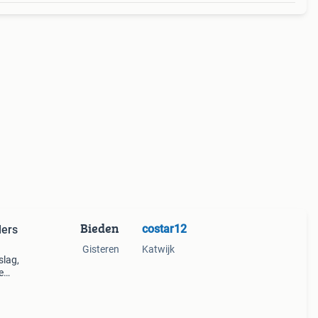
Bieden
costar12
lers
Gisteren
Katwijk
slag,
e