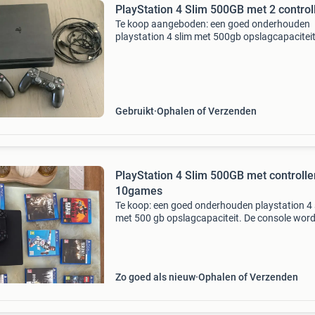
PlayStation 4 Slim 500GB met 2 control
Te koop aangeboden: een goed onderhouden
playstation 4 slim met 500gb opslagcapaciteit
console verkeert in gebruikte staat en wordt
geleverd met twee originele controllers en alle
benodigde kabels
Gebruikt
Ophalen of Verzenden
PlayStation 4 Slim 500GB met controlle
10games
Te koop: een goed onderhouden playstation 4 
met 500 gb opslagcapaciteit. De console word
geleverd met één originele controller en een
uitgebreide collectie van 9 populaire games,
waaronder just
Zo goed als nieuw
Ophalen of Verzenden