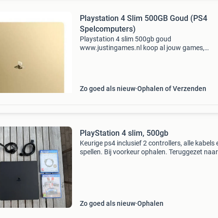
Playstation 4 Slim 500GB Goud (PS4
Spelcomputers)
Playstation 4 slim 500gb goud
www.justingames.nl koop al jouw games,
accessoires en consoles veilig en snel via onze
webshop met ideal of klarna achteraf betalen 
Groot assortiment en alles uit voorr
Zo goed als nieuw
Ophalen of Verzenden
PlayStation 4 slim, 500gb
Keurige ps4 inclusief 2 controllers, alle kabels 
spellen. Bij voorkeur ophalen. Teruggezet naar
fabrieksinstellingen. Werkt goed. Controllers o
Geen doos meer.
Zo goed als nieuw
Ophalen