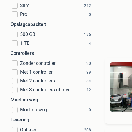
Slim
212
Pro
0
Opslagcapaciteit
500 GB
176
1 TB
4
Controllers
Zonder controller
20
Met 1 controller
99
Met 2 controllers
84
Met 3 controllers of meer
12
Moet nu weg
Moet nu weg
0
Levering
Ophalen
208