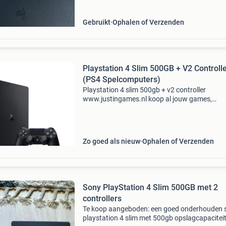
Gebruikt
Ophalen of Verzenden
Playstation 4 Slim 500GB + V2 Controll
(PS4 Spelcomputers)
Playstation 4 slim 500gb + v2 controller
www.justingames.nl koop al jouw games,
accessoires en consoles veilig en snel via onze
webshop met ideal of klarna achteraf betalen 
Groot assortiment en alle
Zo goed als nieuw
Ophalen of Verzenden
Sony PlayStation 4 Slim 500GB met 2
controllers
Te koop aangeboden: een goed onderhouden 
playstation 4 slim met 500gb opslagcapaciteit