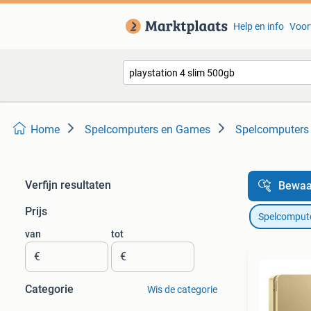
Help en info
Voor
Home
Spelcomputers en Games
Spelcomputers 
Verfijn resultaten
Bewaa
Prijs
Spelcomput
van
tot
€
€
Categorie
Wis de categorie