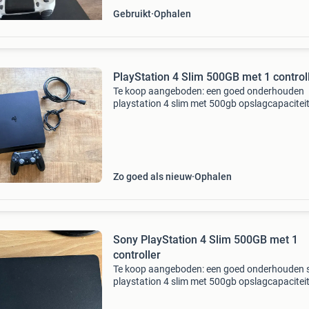
Gebruikt
Ophalen
PlayStation 4 Slim 500GB met 1 control
Te koop aangeboden: een goed onderhouden
playstation 4 slim met 500gb opslagcapaciteit
Originele controller en alle kabels stroomkabel
hdmi-kabel, usb-oplaadkabel voor de controlle
Gaat weg ivm aa
Zo goed als nieuw
Ophalen
Sony PlayStation 4 Slim 500GB met 1
controller
Te koop aangeboden: een goed onderhouden 
playstation 4 slim met 500gb opslagcapaciteit
console verkeert in gebruikte staat, maar wer
perfect. Inclusief één originele controller en all