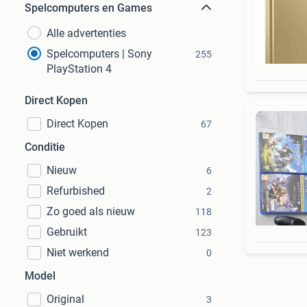
Spelcomputers en Games
Alle advertenties
Spelcomputers | Sony
255
PlayStation 4
Direct Kopen
Direct Kopen
67
Conditie
Nieuw
6
Refurbished
2
Zo goed als nieuw
118
Gebruikt
123
Niet werkend
0
Model
Original
3