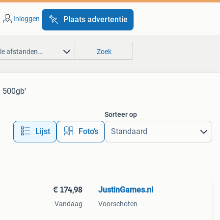
Inloggen
Plaats advertentie
lle afstanden…
Zoek
m 500gb'
Sorteer op
Lijst
Foto’s
€ 174,98
JustinGames.nl
Vandaag
Voorschoten