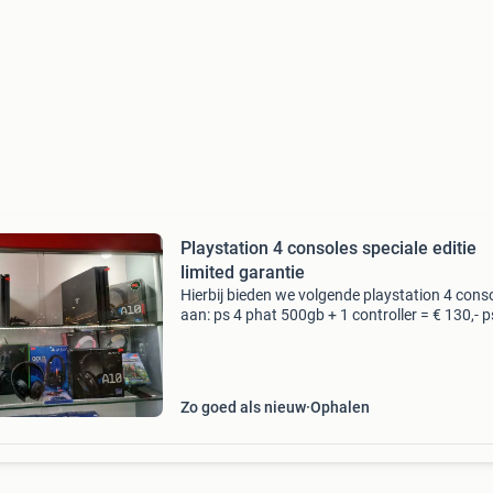
Playstation 4 consoles speciale editie
limited garantie
Hierbij bieden we volgende playstation 4 cons
aan: ps 4 phat 500gb + 1 controller = € 130,- 
phat 1tb + 1 controller = € 150,- uitverkocht ps
slim 500gb + 1 controller = € 150,
Zo goed als nieuw
Ophalen