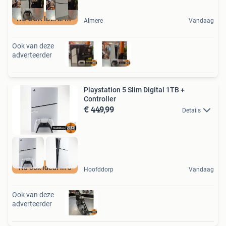
NU OOK IDEAL IN 3
Almere
Vandaag
Ook van deze
adverteerder
Playstation 5 Slim Digital 1TB +
Controller
€ 449,99
Details
Nu ook ideal in 3
Hoofddorp
Vandaag
Ook van deze
adverteerder