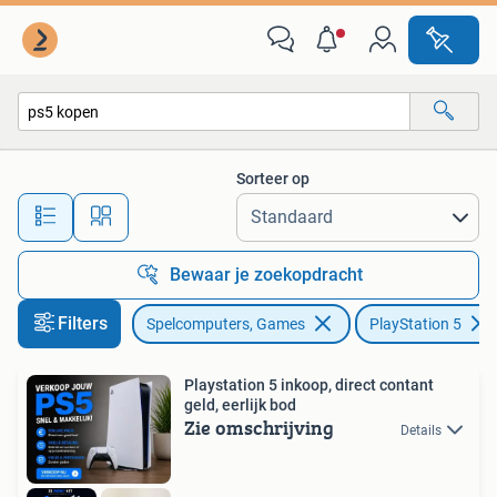
Spelcomputers | Sony PlayStation 5
Sorteer op
Alle afstanden…
Bewaar je zoekopdracht
Filters
Spelcomputers, Games
PlayStation 5
Playstation 5 inkoop, direct contant
geld, eerlijk bod
Zie omschrijving
Details