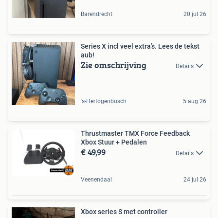
Barendrecht
20 jul 26
Series X incl veel extra’s. Lees de tekst
aub!
Zie omschrijving
Details
's-Hertogenbosch
5 aug 26
Thrustmaster TMX Force Feedback
Xbox Stuur + Pedalen
€ 49,99
Details
Veenendaal
24 jul 26
Xbox series S met controller