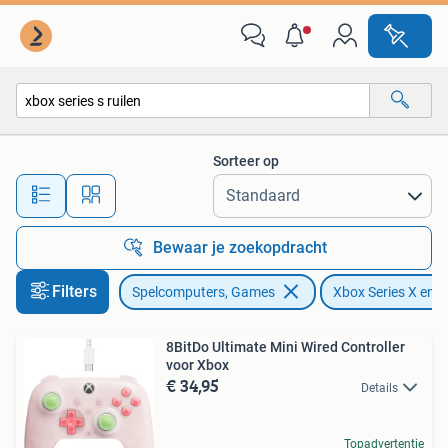
Spelcomputers | Xbox Series X en S
Sorteer op
Alle afstanden…
Bewaar je zoekopdracht
Filters
Spelcomputers, Games
Xbox Series X en S
8BitDo Ultimate Mini Wired Controller
voor Xbox
€ 34,95
Details
Topadvertentie