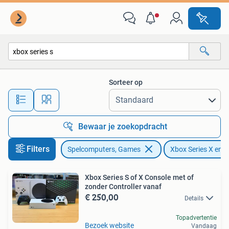
Spelcomputers | Xbox Series X en S
Sorteer op
Alle afstanden…
Bewaar je zoekopdracht
Filters
Spelcomputers, Games
Xbox Series X en S
Xbox Series S of X Console met of
zonder Controller vanaf
€ 250,00
Details
Topadvertentie
Bezoek website
Vandaag