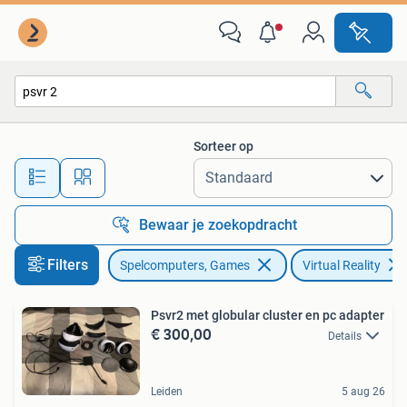
Virtual Reality
Sorteer op
Alle afstanden…
Bewaar je zoekopdracht
Filters
Spelcomputers, Games
Virtual Reality
Psvr2 met globular cluster en pc adapter
€ 300,00
Details
Leiden
5 aug 26