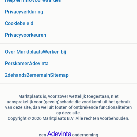
Help en Info
Voorwaarden
Privacyverklaring
Cookiebeleid
Privacyvoorkeuren
Over Marktplaats
Werken bij
Perskamer
Adevinta
2dehands
2ememain
Sitemap
Marktplaats is, voor zover wettelijk toegestaan, niet
aansprakelijk voor (gevolg)schade die voortkomt uit het gebruik
van deze site, dan wel uit fouten of ontbrekende functionaliteiten
op deze site.
Copyright © 2026 Marktplaats B.V. Alle rechten voorbehouden.
een
onderneming