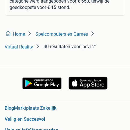
categorie werd aangeboden voor
€ 550
, terwijl de
goedkoopste voor
€ 15
stond.
Home
Spelcomputers en Games
40 resultaten
voor 'psvr 2'
Virtual Reality
Blog
Marktplaats Zakelijk
Veilig en Succesvol