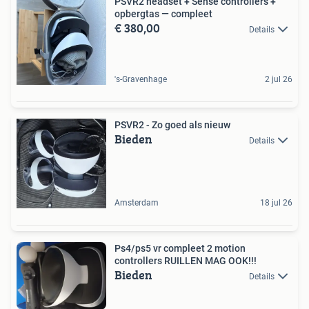
PSVR2 headset + Sense controllers +
opbergtas — compleet
€ 380,00
Details
's-Gravenhage
2 jul 26
PSVR2 - Zo goed als nieuw
Bieden
Details
Amsterdam
18 jul 26
Ps4/ps5 vr compleet 2 motion
controllers RUILLEN MAG OOK!!!
Bieden
Details