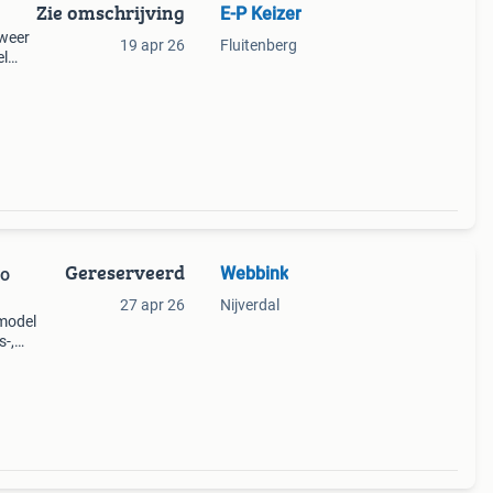
Zie omschrijving
E-P Keizer
 weer
19 apr 26
Fluitenberg
el
n de
aar.
Gereserveerd
Webbink
Zo
27 apr 26
Nijverdal
 model
s-,
staat
t