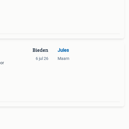
annen
Bieden
Jules
6 jul 26
Maarn
or