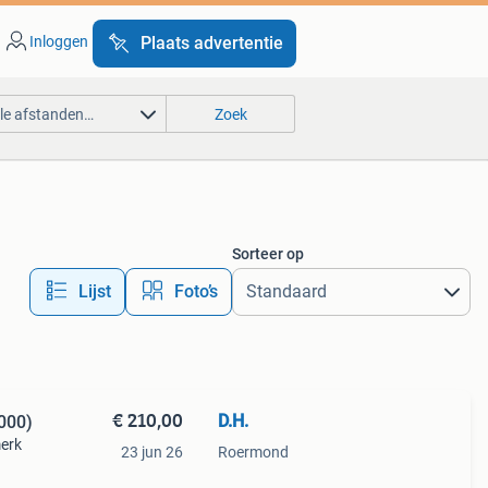
Inloggen
Plaats advertentie
lle afstanden…
Zoek
Sorteer op
Lijst
Foto’s
€ 210,00
D.H.
000)
erk
23 jun 26
Roermond
at en