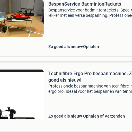
BespanService BadmintonRackets
Bespanservice voor badmintonrackets. Speel
lekker met een verse bespanning. Professione
bespannen op een high-end bespanmachine. I
regel is je racket binnen een week weer speelkl
Budget
Zo goed als nieuw
Ophalen
Technifibre Ergo Pro bespanmachine. 
goed als nieuw!
Professionele bespanmachine van tecnifibre,
ergo pro. Ideaal voor het bespannen van tenni
badminton- en squashrackets. Deze machine 
bekend om zijn precisie en gebruiksgemak, wa
zorgt v
Zo goed als nieuw
Ophalen of Verzenden