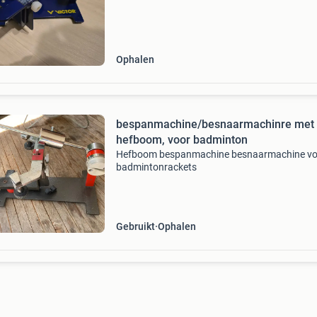
functioneert naar behoren. Kan rackets besp
van 6 -12 kg. Wordt
Ophalen
bespanmachine/besnaarmachinre met
hefboom, voor badminton
Hefboom bespanmachine besnaarmachine vo
badmintonrackets
Gebruikt
Ophalen