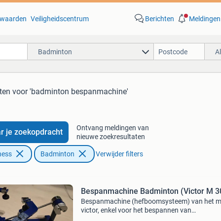
waarden
Veiligheidscentrum
Berichten
Meldingen
Badminton
A
aten
voor 'badminton bespanmachine'
Ontvang meldingen van
r je zoekopdracht
nieuwe zoekresultaten
ness
Badminton
Verwijder filters
Bespanmachine Badminton (Victor M 3
Bespanmachine (hefboomsysteem) van het m
victor, enkel voor het bespannen van
badmintonrackets. De machine is in goede sta