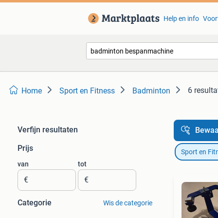
Help en info
Voor
6 result
Home
Sport en Fitness
Badminton
Verfijn resultaten
Bewaa
Prijs
Sport en Fit
van
tot
€
€
Categorie
Wis de categorie