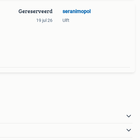
Gereserveerd
seranimopol
19 jul 26
Ulft