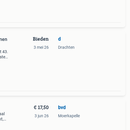
Bieden
d
enen
3 mei 26
Drachten
t 43.
osten
€ 17,50
bvd
aal
3 jun 26
Moerkapelle
t,
it
oenen