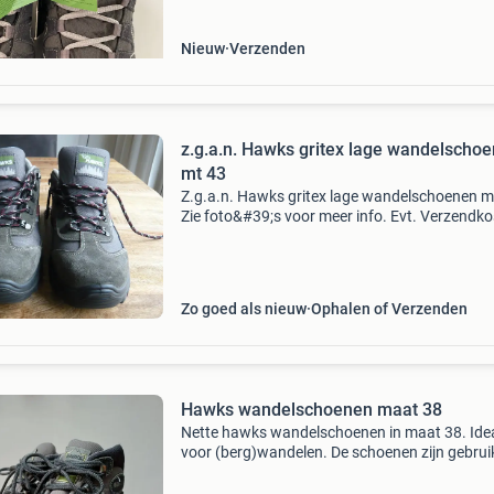
activiteiten. Ze zijn no
Nieuw
Verzenden
z.g.a.n. Hawks gritex lage wandelscho
mt 43
Z.g.a.n. Hawks gritex lage wandelschoenen m
Zie foto&#39;s voor meer info. Evt. Verzendk
van 8,75 euro met postnl voor koper.
Zo goed als nieuw
Ophalen of Verzenden
Hawks wandelschoenen maat 38
Nette hawks wandelschoenen in maat 38. Ide
voor (berg)wandelen. De schoenen zijn gebruik
maar verkeren nog in goede staat.ik verkoop d
omdat mijn dochter ze niet meer past. De sch