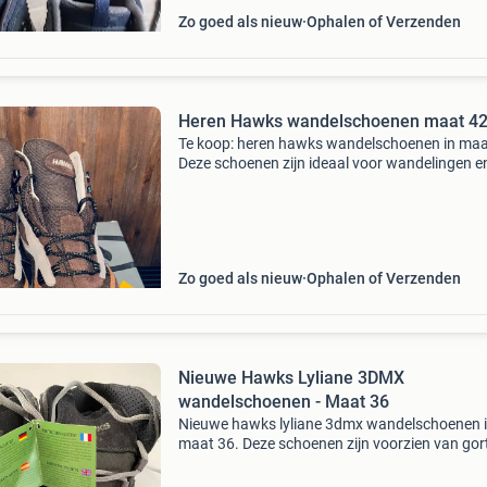
Zo goed als nieuw
Ophalen of Verzenden
Heren Hawks wandelschoenen maat 4
Te koop: heren hawks wandelschoenen in maa
Deze schoenen zijn ideaal voor wandelingen e
worden geleverd in de originele doos. Ze zijn in
goede staat en klaar voor een nieuw avontuur
Ophalen in
Zo goed als nieuw
Ophalen of Verzenden
Nieuwe Hawks Lyliane 3DMX
wandelschoenen - Maat 36
Nieuwe hawks lyliane 3dmx wandelschoenen 
maat 36. Deze schoenen zijn voorzien van gor
bescherming, wat ze waterdicht en ademend
maakt. Ideaal voor wandelingen en outdoor