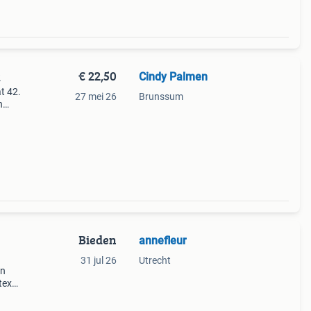
€ 22,50
Cindy Palmen
2
t 42.
27 mei 26
Brunssum
n
.
Bieden
annefleur
31 jul 26
Utrecht
in
tex