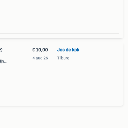
zijn
€ 10,00
Jos de kok
39
4 aug 26
Tilburg
ijn
 Ze
t en