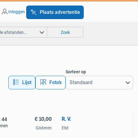
Inloggen
Plaats advertentie
lle afstanden…
Zoek
Sorteer op
Lijst
Foto’s
€ 10,00
R. V.
 44
enen
Gisteren
Elst
ede