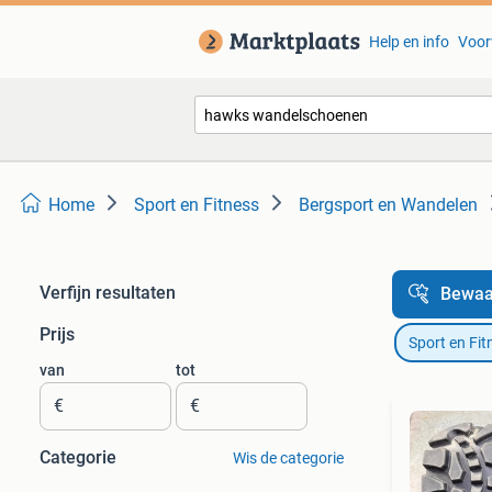
Help en info
Voor
Home
Sport en Fitness
Bergsport en Wandelen
Verfijn resultaten
Bewaa
Prijs
Sport en Fit
van
tot
€
€
Categorie
Wis de categorie