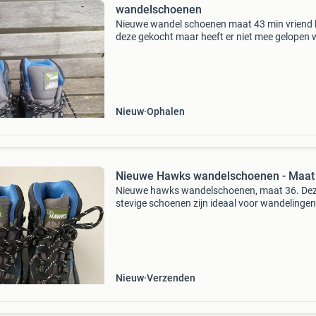
wandelschoenen
Nieuwe wandel schoenen maat 43 min vriend
deze gekocht maar heeft er niet mee gelopen
heeft een herseninfarct gehad en kan nu niet 
wandelen hawks
Nieuw
Ophalen
Nieuwe Hawks wandelschoenen - Maat
Nieuwe hawks wandelschoenen, maat 36. De
stevige schoenen zijn ideaal voor wandelingen
outdoor activiteiten. Ze zijn ongedragen en
verkeren in perfecte staat, klaar voor een nieu
avontuur. De sc
Nieuw
Verzenden