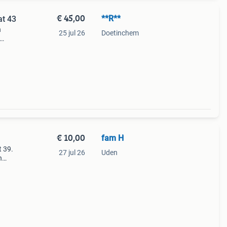
€ 45,00
**R**
t 43
n
25 jul 26
Doetinchem
extra
zijn
€ 10,00
fam H
 39.
27 jul 26
Uden
n
eren
n