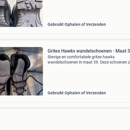
staat en bieden comfort en ondersteuning. Ze 
klaar voor een
Gebruikt
Ophalen of Verzenden
Gritex Hawks wandelschoenen - Maat 
Stevige en comfortabele gritex hawks
wandelschoenen in maat 39. Deze schoenen z
ideaal voor wandelingen en buitenactiviteiten.
zijn gebruikt, maar verkeren nog in goede staa
kunnen zeker nog
Gebruikt
Ophalen of Verzenden