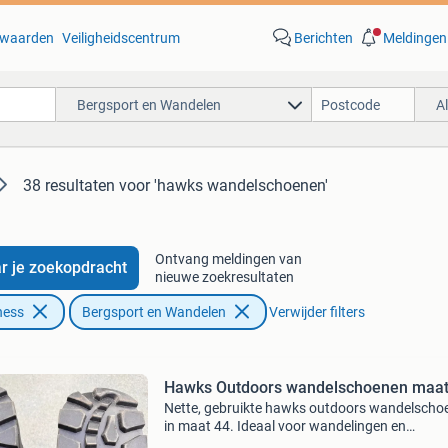
waarden
Veiligheidscentrum
Berichten
Meldingen
Bergsport en Wandelen
A
38 resultaten
voor 'hawks wandelschoenen'
Ontvang meldingen van
r je zoekopdracht
nieuwe zoekresultaten
ness
Bergsport en Wandelen
Verwijder filters
Hawks Outdoors wandelschoenen maat
Nette, gebruikte hawks outdoors wandelscho
in maat 44. Ideaal voor wandelingen en
buitenactiviteiten. De schoenen zijn nog in go