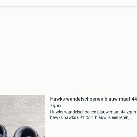
Hawks wandelschoenen blauw maat 44
zgan
Hawks wandelschoenen blauw maat 44 zgan
hawks hawks 6912521 blauw is een leren,
waterbestendige lichtgewicht wandelschoen 
heren. Deze schoen is uitgevoerd met stevige
rubberen buitenzool voor