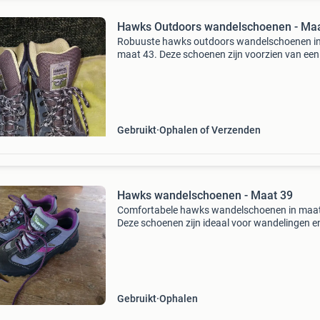
Hawks Outdoors wandelschoenen - Maa
Robuuste hawks outdoors wandelschoenen i
maat 43. Deze schoenen zijn voorzien van een
gritex membraan en een support system voor 
comfort en stabiliteit tijdens het wandelen. Ze 
gebruikt, m
Gebruikt
Ophalen of Verzenden
Hawks wandelschoenen - Maat 39
Comfortabele hawks wandelschoenen in maat
Deze schoenen zijn ideaal voor wandelingen e
buitenactiviteiten. Ze zijn gebruikt, maar verk
nog in goede staat en bieden voldoende grip e
ondersteu
Gebruikt
Ophalen