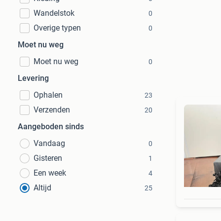
Wandelstok
0
Overige typen
0
Moet nu weg
Moet nu weg
0
Levering
Ophalen
23
Verzenden
20
Aangeboden sinds
Vandaag
0
Gisteren
1
Een week
4
Altijd
25