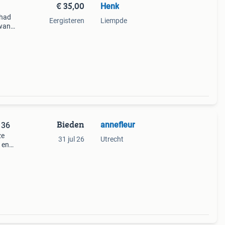
€ 35,00
Henk
 had
Eergisteren
Liempde
 want
meer
Bieden
annefleur
 36
ze
31 jul 26
Utrecht
 en
w