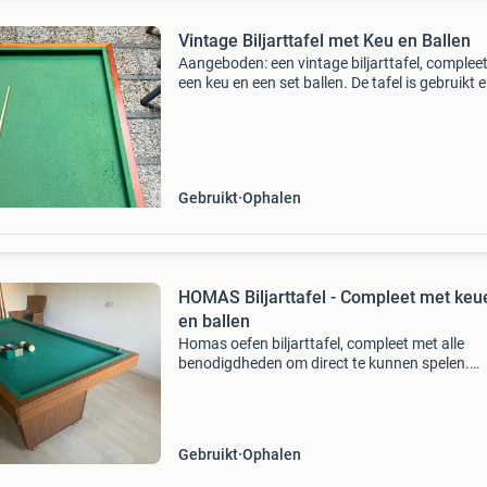
Vintage Biljarttafel met Keu en Ballen
Aangeboden: een vintage biljarttafel, complee
een keu en een set ballen. De tafel is gebruikt 
heeft enkele gebruikssporen, maar is nog stee
functioneel en biedt veel speelplezier. Ideaal v
Gebruikt
Ophalen
HOMAS Biljarttafel - Compleet met keu
en ballen
Homas oefen biljarttafel, compleet met alle
benodigdheden om direct te kunnen spelen.
Inclusief 4 keuen, 2 set biljartballen en een
scorebord. Perfect voor urenlang speelplezier 
of in een recrea
Gebruikt
Ophalen