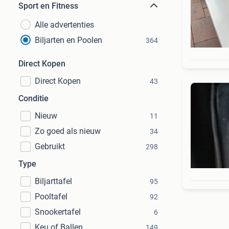
Sport en Fitness
Alle advertenties
Biljarten en Poolen
364
Direct Kopen
Direct Kopen
43
Conditie
Nieuw
11
Zo goed als nieuw
34
Gebruikt
298
Type
Biljarttafel
95
Pooltafel
92
Snookertafel
6
Keu of Ballen
149