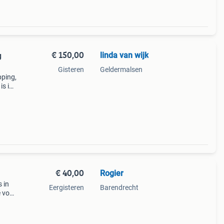
€ 150,00
linda van wijk
g
Gisteren
Geldermalsen
pping,
is in
aat,
€ 40,00
Rogier
 in
Eergisteren
Barendrecht
e voor
n