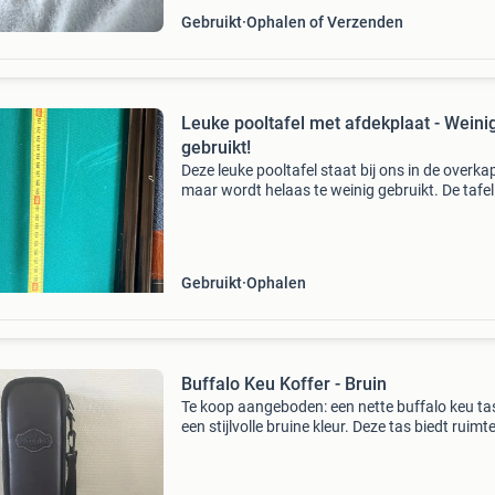
Gebruikt
Ophalen of Verzenden
Leuke pooltafel met afdekplaat - Weini
gebruikt!
Deze leuke pooltafel staat bij ons in de overka
maar wordt helaas te weinig gebruikt. De tafel 
goede staat en komt met een handige afdekpl
waardoor hij ook als tafel te gebruiken is. I
Gebruikt
Ophalen
Buffalo Keu Koffer - Bruin
Te koop aangeboden: een nette buffalo keu tas
een stijlvolle bruine kleur. Deze tas biedt ruimt
4 keuen en is ideaal voor het veilig vervoeren e
opbergen van uw biljart- of poolkeuen. De tas