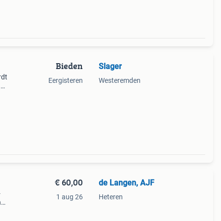
Bieden
Slager
rdt
Eergisteren
Westeremden
n
aat
€ 60,00
de Langen, AJF
-
1 aug 26
Heteren
n