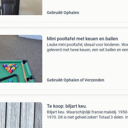
Gebruikt
Ophalen
Mini pooltafel met keuen en ballen
Leuke mini pooltafel, ideaal voor kinderen. Wo
geleverd met twee keuen, een set ballen en ee
driehoek. De tafel is gebruikt maar in goede st
en klaar voor vele uren speelplezier.
Gebruikt
Ophalen of Verzenden
Te koop: biljart keu.
Biljart keu. Waarschijnlijk franse makelij. 1950
1970. Dit is niet geheel zeker! Totaal 3 delen. I
foudraal, waarvan de gesp roest vertoont.