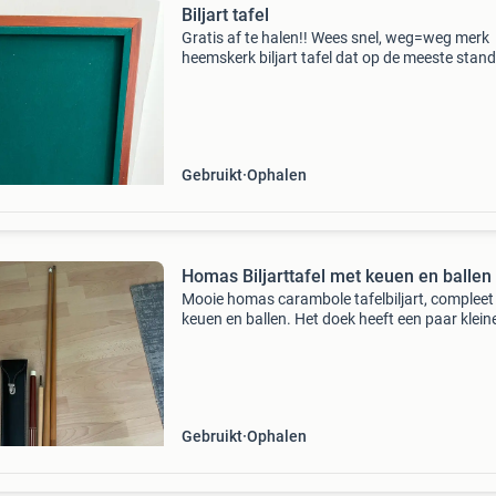
Biljart tafel
Gratis af te halen!! Wees snel, weg=weg merk
heemskerk biljart tafel dat op de meeste stan
tafels past. Ca 100x170 cm inclusief keuen,
keustandaard en 2 sets van 3 biljartballen. Taf
heeft duid
Gebruikt
Ophalen
Homas Biljarttafel met keuen en ballen
Mooie homas carambole tafelbiljart, compleet
keuen en ballen. Het doek heeft een paar klein
gaatjes, maar deze zijn zeker niet storend voor
spelplezier. Ideaal voor urenlang speelplezier t
Gebruikt
Ophalen