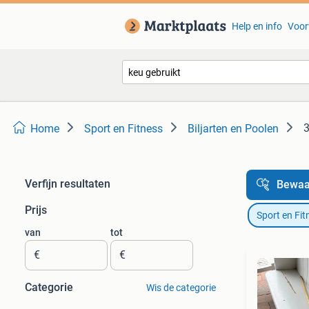
Help en info
Voor
3
Home
Sport en Fitness
Biljarten en Poolen
Verfijn resultaten
Bewaa
Prijs
Sport en Fit
van
tot
€
€
Categorie
Wis de categorie