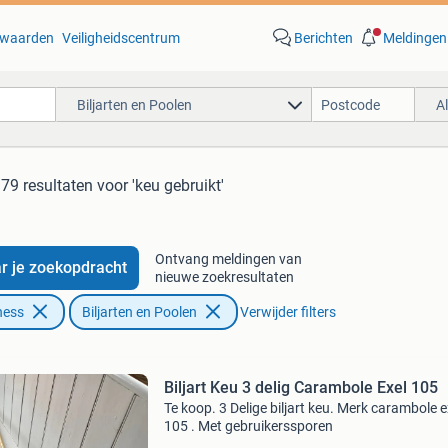
waarden
Veiligheidscentrum
Berichten
Meldingen
Biljarten en Poolen
A
79 resultaten
voor 'keu gebruikt'
Ontvang meldingen van
r je zoekopdracht
nieuwe zoekresultaten
ness
Biljarten en Poolen
Verwijder filters
Biljart Keu 3 delig Carambole Exel 105
Te koop. 3 Delige biljart keu. Merk carambole e
105 . Met gebruikerssporen