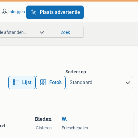
Inloggen
Plaats advertentie
lle afstanden…
Zoek
Sorteer op
Lijst
Foto’s
Bieden
W.
xel
Gisteren
Frieschepalen