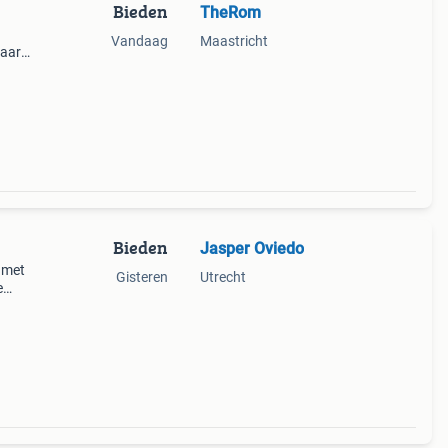
Bieden
TheRom
Vandaag
Maastricht
daard
el
Bieden
Jasper Oviedo
 met
Gisteren
Utrecht
e
 het
hui