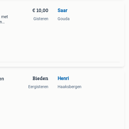
€ 10,00
Saar
t met
Gisteren
Gouda
en
ds
oo
Bieden
Henri
en
Eergisteren
Haaksbergen
thuis