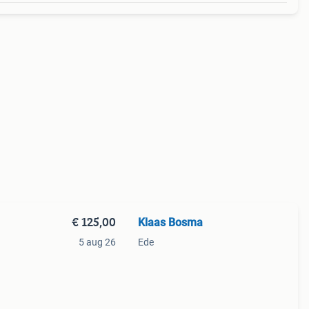
€ 125,00
Klaas Bosma
5 aug 26
Ede