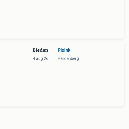
Bieden
Ploink
4 aug 26
Hardenberg
 rond