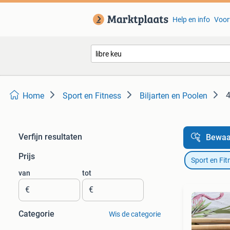
Help en info
Voor
4
Home
Sport en Fitness
Biljarten en Poolen
Verfijn resultaten
Bewaa
Prijs
Sport en Fit
van
tot
€
€
Categorie
Wis de categorie