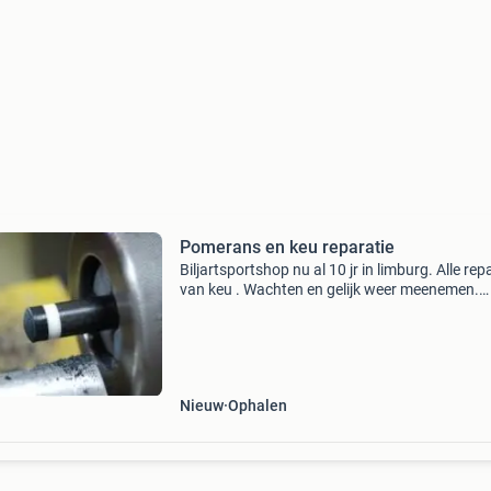
Pomerans en keu reparatie
Biljartsportshop nu al 10 jr in limburg. Alle rep
van keu . Wachten en gelijk weer meenemen.
Snooker - golfbiljart - 3band - kader - libre - poo
Beentjes pomeransen (vanaf 15€. Dunner en
Nieuw
Ophalen