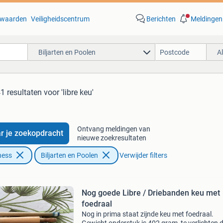
waarden
Veiligheidscentrum
Berichten
Meldingen
Biljarten en Poolen
A
1 resultaten
voor 'libre keu'
Ontvang meldingen van
r je zoekopdracht
nieuwe zoekresultaten
ness
Biljarten en Poolen
Verwijder filters
Nog goede Libre / Driebanden keu met
foedraal
Nog in prima staat zijnde keu met foedraal.