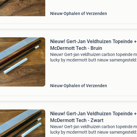
voor lief
Nieuw
Ophalen of Verzenden
Nieuw! Gert-Jan Veldhuizen Topeinde +
McDermott Tech - Bruin
Nieuw! Gert-jan veldhuizen carbon topeinde m
lucky by mcdermott butt nieuw samengesteld:
gert-jan veldhuizen carbon topeinde in combin
met een lucky by mcdermott. Een prachtige k
voor lief
Nieuw
Ophalen of Verzenden
Nieuw! Gert-Jan Veldhuizen Topeinde +
McDermott Tech - Zwart
Nieuw! Gert-jan veldhuizen carbon topeinde m
lucky by mcdermott butt nieuw samengesteld: