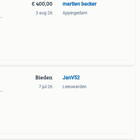
€ 400,00
martien backer
3 aug 26
Appingedam
obite
Bieden
JanV52
7 jul 26
Leeuwarden
0 A