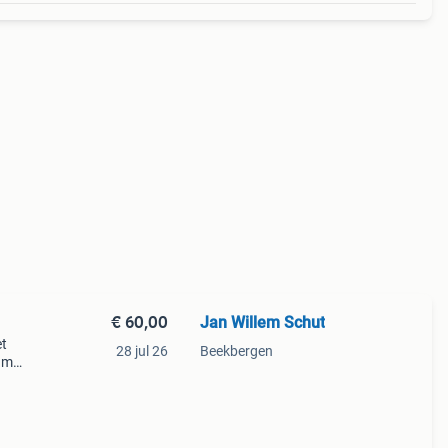
€ 60,00
Jan Willem Schut
et
28 jul 26
Beekbergen
am
lemen