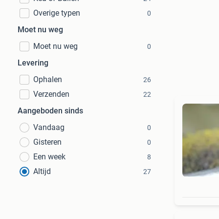
Overige typen
0
Moet nu weg
Moet nu weg
0
Levering
Ophalen
26
Verzenden
22
Aangeboden sinds
Vandaag
0
Gisteren
0
Een week
8
Altijd
27