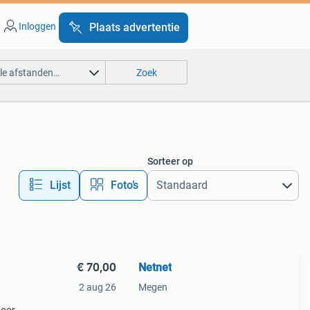
Inloggen
Plaats advertentie
lle afstanden…
Zoek
Sorteer op
Lijst
Foto’s
€ 70,00
Netnet
2 aug 26
Megen