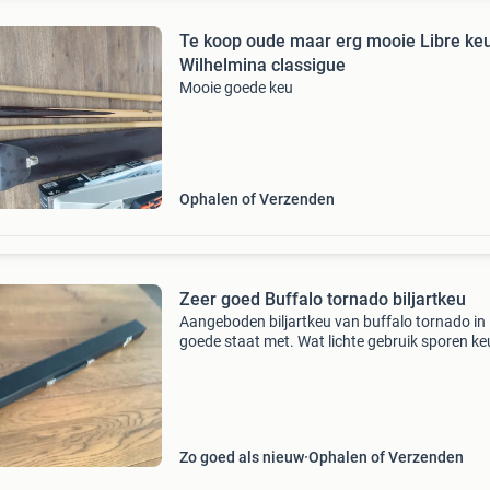
Te koop oude maar erg mooie Libre keu
Wilhelmina classigue
Mooie goede keu
Ophalen of Verzenden
Zeer goed Buffalo tornado biljartkeu
Aangeboden biljartkeu van buffalo tornado in
goede staat met. Wat lichte gebruik sporen ke
weegt 521 gram. Zie foto’s onderstuk 404 gr
bovenstuk 117 gram pomerans is 11,5 mm ide
voor 3 bande
Zo goed als nieuw
Ophalen of Verzenden