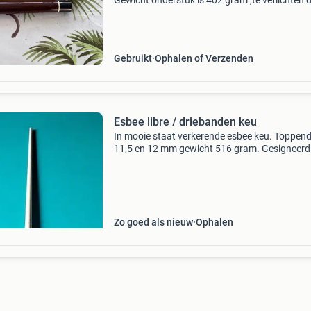
Gewicht onderstuk is 402 gram ,te verlichten 
ringen uit te nemen . Artemis top gewicht is 11
Pomerans maat 11mm,naamloze top is 119 
pomerans m
Gebruikt
Ophalen of Verzenden
Esbee libre / driebanden keu
In mooie staat verkerende esbee keu. Toppen
11,5 en 12 mm gewicht 516 gram. Gesigneerd
ad broeders ereklasse driebanden. Kan bij mij 
uitgeprobeerd worden op mijn eigen tafel.
Zo goed als nieuw
Ophalen