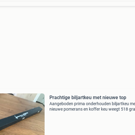
Prachtige biljartkeu met nieuwe top
Aangeboden prima onderhouden biljartkeu m
nieuwe pomerans en koffer keu weegt 518 gr
geschikt voor 3 banden , bandstoten en libre
onderkeu weekt 406 gram voor gewicht prob
boven stuk keu 112