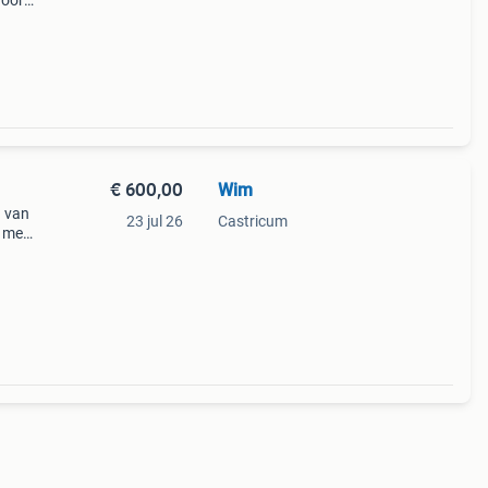
door
3gr.
gram
€ 600,00
Wim
d van
23 jul 26
Castricum
 met
thuis