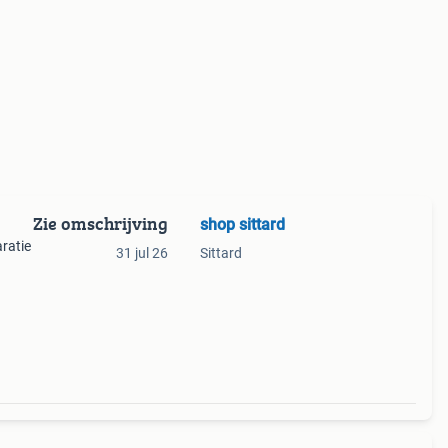
Zie omschrijving
shop sittard
aratie
31 jul 26
Sittard
l .