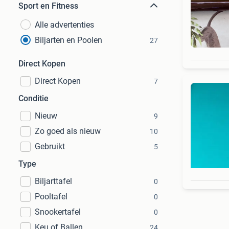
Sport en Fitness
Alle advertenties
Biljarten en Poolen
27
Direct Kopen
Direct Kopen
7
Conditie
Nieuw
9
Zo goed als nieuw
10
Gebruikt
5
Type
Biljarttafel
0
Pooltafel
0
Snookertafel
0
Keu of Ballen
24