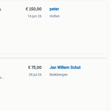
€ 150,00
peter
.
16 jun 26
Holten
€ 75,00
Jan Willem Schut
28 jul 26
Beekbergen
u
am en
aal