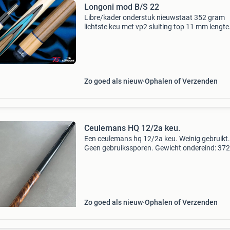
Longoni mod B/S 22
Libre/kader onderstuk nieuwstaat 352 gram
lichtste keu met vp2 sluiting top 11 mm lengte
67cm 124 gr top 11 mm lengte 67cm 119 gr 3l
geïnstalleerd
Zo goed als nieuw
Ophalen of Verzenden
Ceulemans HQ 12/2a keu.
Een ceulemans hq 12/2a keu. Weinig gebruikt.
Geen gebruikssporen. Gewicht ondereind: 372
gram. Met een top komt het gewicht op ca. 48
490 gram. Een mooi libre gewicht. De keu is te
verzwaren met ge
Zo goed als nieuw
Ophalen of Verzenden