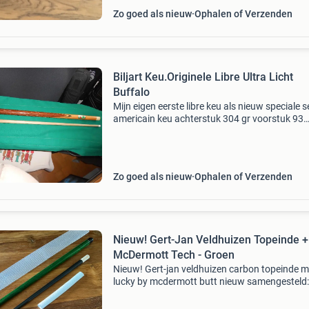
Zo goed als nieuw
Ophalen of Verzenden
Biljart Keu.Originele Libre Ultra Licht
Buffalo
Mijn eigen eerste libre keu als nieuw speciale s
americain keu achterstuk 304 gr voorstuk 93
gr10,8 mm 68 cm zeer goede staat
tags.longoni.adam.ceulemans .stradivarius
Zo goed als nieuw
Ophalen of Verzenden
Nieuw! Gert-Jan Veldhuizen Topeinde +
McDermott Tech - Groen
Nieuw! Gert-jan veldhuizen carbon topeinde m
lucky by mcdermott butt nieuw samengesteld:
gert-jan veldhuizen carbon topeinde in combin
met een lucky by mcdermott. Een prachtige k