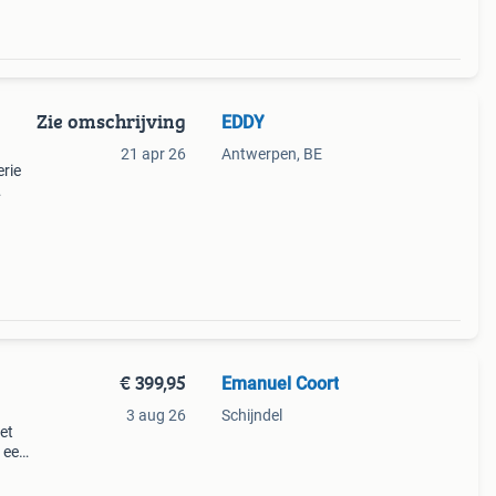
Zie omschrijving
EDDY
21 apr 26
Antwerpen, BE
erie
€ 399,95
Emanuel Coort
3 aug 26
Schijndel
et
 een
atie
eu