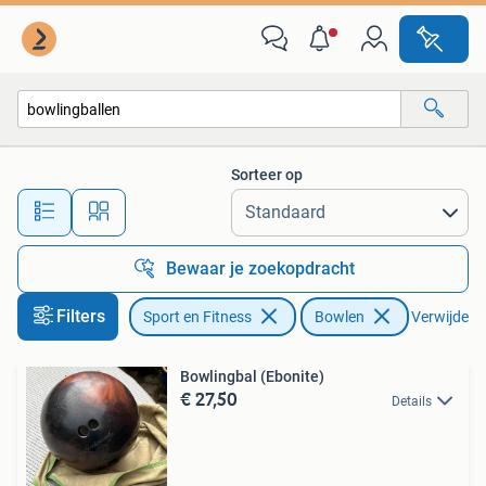
Bowlen
Sorteer op
Alle afstanden…
Bewaar je zoekopdracht
Filters
Sport en Fitness
Bowlen
Verwijder fi
Bowlingbal (Ebonite)
€ 27,50
Details