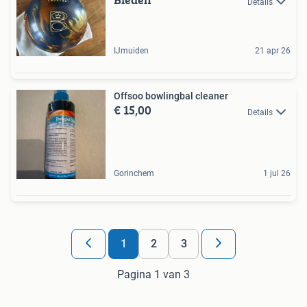
Details
IJmuiden
21 apr 26
Offsoo bowlingbal cleaner
€ 15,00
Details
Gorinchem
1 jul 26
1
2
3
Pagina 1 van 3