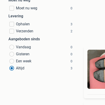
Moet nu weg
Moet nu weg
0
Levering
Ophalen
3
Verzenden
2
Aangeboden sinds
Vandaag
0
Gisteren
0
Een week
0
Altijd
3