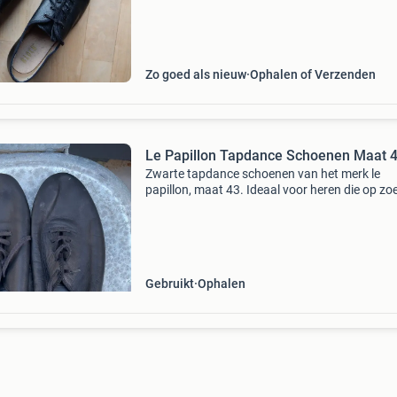
bloch! Zo goed kun jij ook worden. Ze worden 
5 e
Zo goed als nieuw
Ophalen of Verzenden
Le Papillon Tapdance Schoenen Maat 
Zwarte tapdance schoenen van het merk le
papillon, maat 43. Ideaal voor heren die op zoe
naar kwaliteit en comfort tijdens het dansen. 
schoenen zijn gebruikt, maar verkeren nog in 
staat
Gebruikt
Ophalen