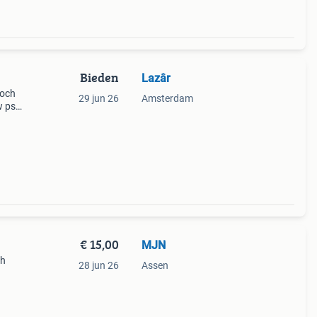
Bieden
Lazâr
loch
29 jun 26
Amsterdam
 ps:
er
€ 15,00
MJN
ch
28 jun 26
Assen