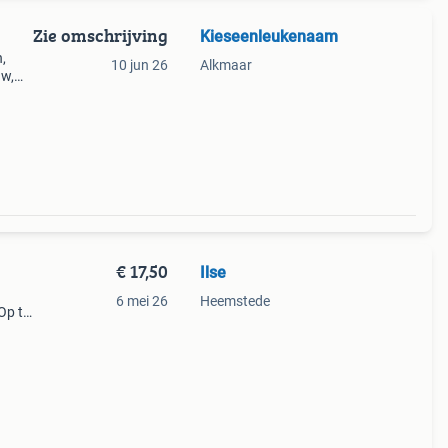
Zie omschrijving
Kieseenleukenaam
,
10 jun 26
Alkmaar
uw,
€ 17,50
Ilse
6 mei 26
Heemstede
 Op te
re