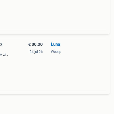
voor
€ 30,00
Luna
43
24 jul 26
Weesp
k zijn
De
goede