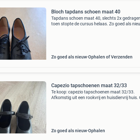
Bloch tapdans schoen maat 40
Tapdans schoen maat 40, slechts 2x gedragen
toen stopte de cursus helaas. Zo goed als nie
vraagprijs €30,-.
Zo goed als nieuw
Ophalen of Verzenden
Capezio tapschoenen maat 32/33
Te koop: capezio tapschoenen maat 32/33.
Afkomstig uit een rookvrij en huisdiervrij huis.
halen in heemstede. Bekijk ook eens mijn ande
advertenties voor meer kleding
Zo goed als nieuw
Ophalen