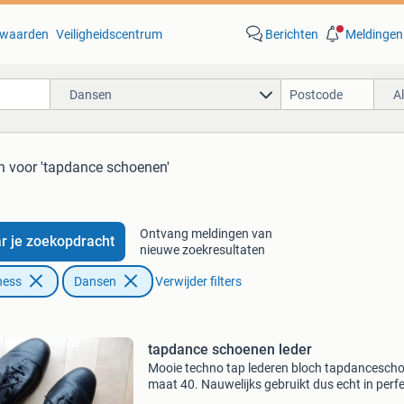
waarden
Veiligheidscentrum
Berichten
Meldingen
Dansen
A
n
voor 'tapdance schoenen'
Ontvang meldingen van
r je zoekopdracht
nieuwe zoekresultaten
ness
Dansen
Verwijder filters
tapdance schoenen leder
Mooie techno tap lederen bloch tapdancesch
maat 40. Nauwelijks gebruikt dus echt in perf
staat. Fred astaire of ginger rogers dansten m