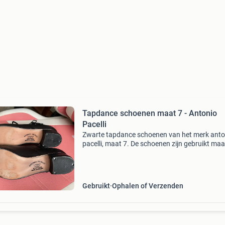
Tapdance schoenen maat 7 - Antonio
Pacelli
Zwarte tapdance schoenen van het merk anto
pacelli, maat 7. De schoenen zijn gebruikt maa
verkeren in goede staat en zijn klaar voor een
volgende danser. Ideaal voor trainingen of
optredens. Gemaa
Gebruikt
Ophalen of Verzenden