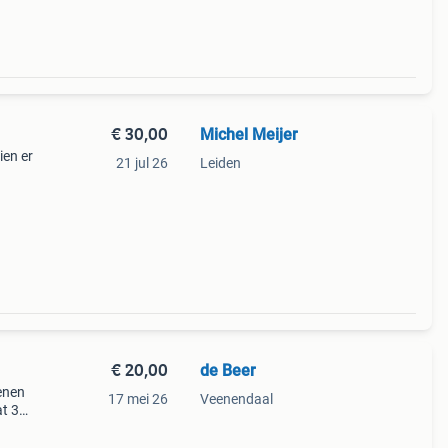
€ 30,00
Michel Meijer
ien er
21 jul 26
Leiden
€ 20,00
de Beer
enen
17 mei 26
Veenendaal
t 31.