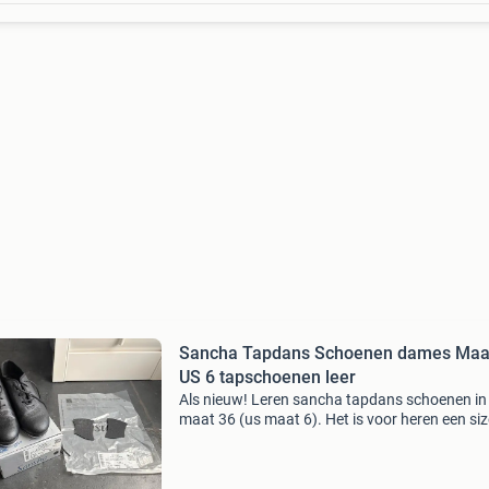
Sancha Tapdans Schoenen dames Maa
US 6 tapschoenen leer
Als nieuw! Leren sancha tapdans schoenen in
maat 36 (us maat 6). Het is voor heren een siz
Mijn dochter is gestopt, dus wij hebben ze nie
nodig. Ze zijn van het model t-mega, nr ta09lpi