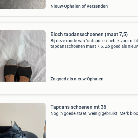
Nieuw
Ophalen of Verzenden
Bloch tapdansschoenen (maat 7,5)
Bij deze ronde van ‘ontspullen’ heb ik voor u: b
tapdansschoenen maat 7,5. Zo goed als nieuw
kijk gerust ook bij mijn andere advertenties of 
wat bij zit voor u.
Zo goed als nieuw
Ophalen
Tapdans schoenen mt 36
Nog in goede staat, weinig gebruikt. Merk blo