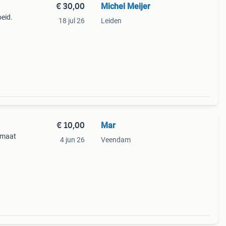
€ 30,00
Michel Meijer
eid.
18 jul 26
Leiden
€ 10,00
Mar
 maat
4 jun 26
Veendam