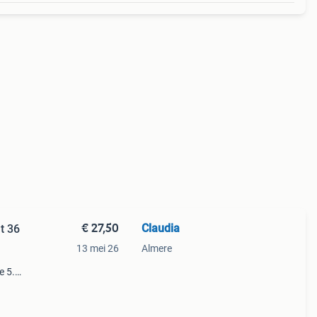
€ 27,50
Claudia
t 36
13 mei 26
Almere
e 5.
t meer
 pig