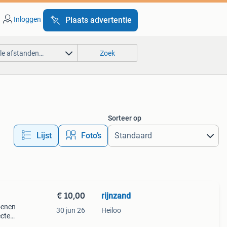
Inloggen
Plaats advertentie
lle afstanden…
Zoek
Sorteer op
Lijst
Foto’s
€ 10,00
rijnzand
oenen
30 jun 26
Heiloo
ecte
et