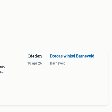
Bieden
Dorcas winkel Barneveld
18 apr 26
Barneveld
nio
r