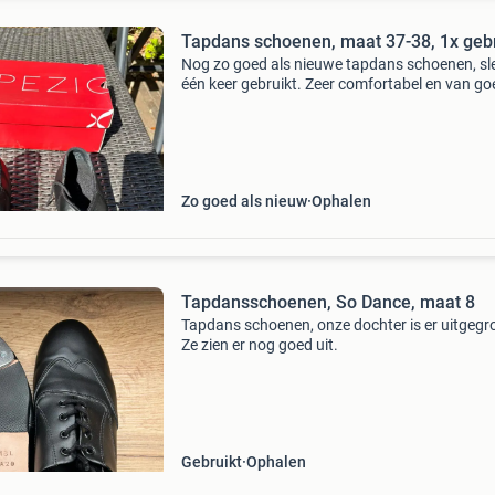
Tapdans schoenen, maat 37-38, 1x gebr
Nog zo goed als nieuwe tapdans schoenen, sl
één keer gebruikt. Zeer comfortabel en van g
kwaliteit. Maat 37-38. Nieuwprijs was 82,95 e
Zo goed als nieuw
Ophalen
Tapdansschoenen, So Dance, maat 8
Tapdans schoenen, onze dochter is er uitgegro
Ze zien er nog goed uit.
Gebruikt
Ophalen