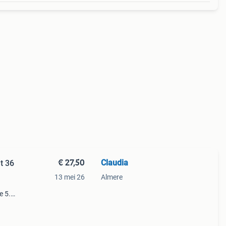
€ 27,50
Claudia
t 36
13 mei 26
Almere
e 5.
t meer
 pig