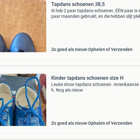
Tapdans schoenen 38,5
Ik heb 2 paar tapdans schoenen. ÉÉN paar is 
paar maanden gebruikt, en die hebben slijt ple
45 Nieuw waarde, merk capezio. Het andere pa
aangeschaft omdat ik voor uitvoeringen nette
tapda
Zo goed als nieuw
Ophalen of Verzenden
Kinder tapdans schoenen size H
Leuke show tapdans schoenen. Amerikaanse
h. Nog als nieuw
Zo goed als nieuw
Ophalen of Verzenden