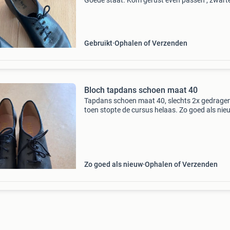
Goede staat. Kom gerust even passen , zwar
zwolle-zuid
Gebruikt
Ophalen of Verzenden
Bloch tapdans schoen maat 40
Tapdans schoen maat 40, slechts 2x gedragen
toen stopte de cursus helaas. Zo goed als nie
vraagprijs €30,-.
Zo goed als nieuw
Ophalen of Verzenden