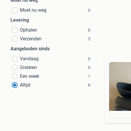
Moet nu weg
Moet nu weg
0
Levering
Ophalen
8
Verzenden
5
Aangeboden sinds
Vandaag
0
Gisteren
0
Een week
1
Altijd
8