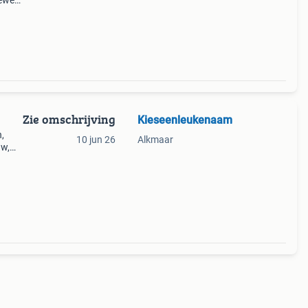
teweg
Zie omschrijving
Kieseenleukenaam
,
10 jun 26
Alkmaar
uw,