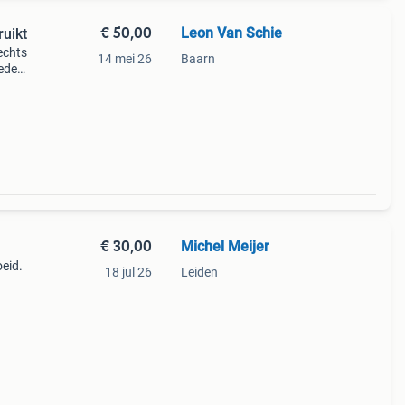
€ 50,00
Leon Van Schie
uikt
echts
14 mei 26
Baarn
oede
uro.
€ 30,00
Michel Meijer
eid.
18 jul 26
Leiden