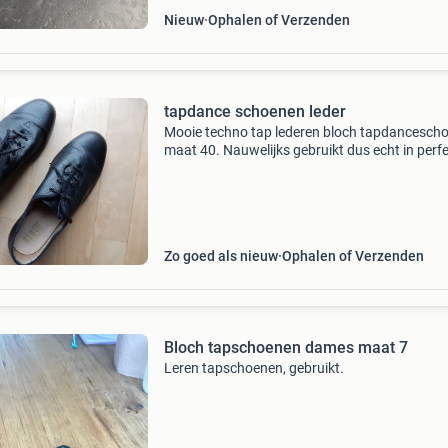
Nieuw
Ophalen of Verzenden
tapdance schoenen leder
Mooie techno tap lederen bloch tapdancesch
maat 40. Nauwelijks gebruikt dus echt in perf
staat. Fred astaire of ginger rogers dansten m
bloch! Zo goed kun jij ook worden. Ze worden 
5 e
Zo goed als nieuw
Ophalen of Verzenden
Bloch tapschoenen dames maat 7
Leren tapschoenen, gebruikt.