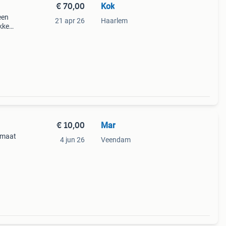
€ 70,00
Kok
een
21 apr 26
Haarlem
kken.
ar is
€ 10,00
Mar
 maat
4 jun 26
Veendam