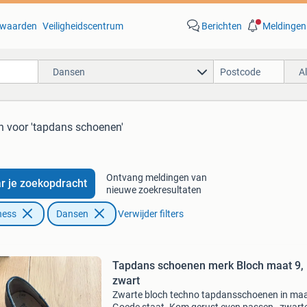
waarden
Veiligheidscentrum
Berichten
Meldingen
Dansen
A
n
voor 'tapdans schoenen'
Ontvang meldingen van
r je zoekopdracht
nieuwe zoekresultaten
ness
Dansen
Verwijder filters
Tapdans schoenen merk Bloch maat 9,
zwart
Zwarte bloch techno tapdansschoenen in maa