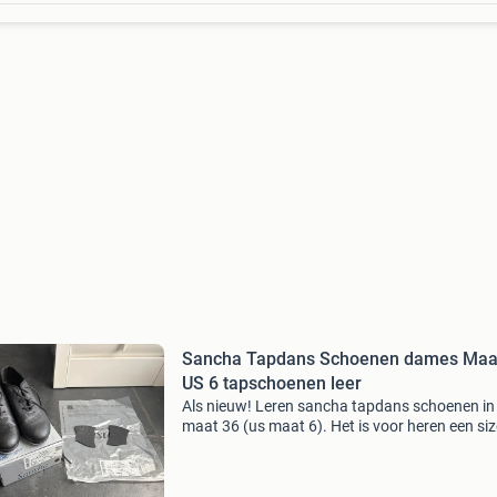
Sancha Tapdans Schoenen dames Maa
US 6 tapschoenen leer
Als nieuw! Leren sancha tapdans schoenen in
maat 36 (us maat 6). Het is voor heren een siz
Mijn dochter is gestopt, dus wij hebben ze nie
nodig. Ze zijn van het model t-mega, nr ta09lpi