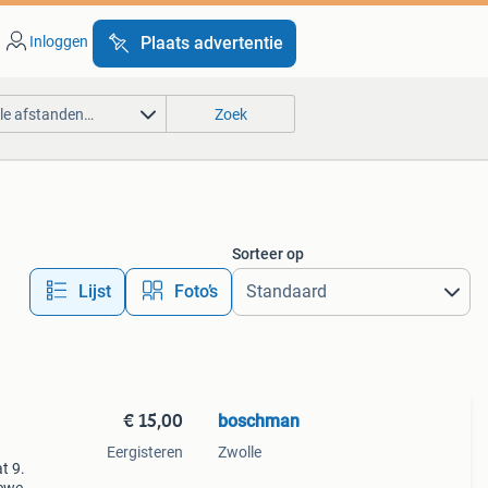
Inloggen
Plaats advertentie
lle afstanden…
Zoek
Sorteer op
Lijst
Foto’s
€ 15,00
boschman
Eergisteren
Zwolle
t 9.