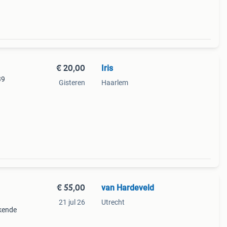
€ 20,00
Iris
39
Gisteren
Haarlem
€ 55,00
van Hardeveld
21 jul 26
Utrecht
kende