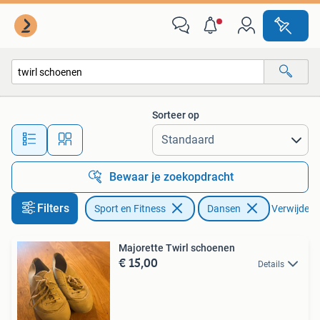
Dansen
Sorteer op
Alle afstanden…
Bewaar je zoekopdracht
Filters
Sport en Fitness
Dansen
Verwijder fi
Majorette Twirl schoenen
€ 15,00
Details