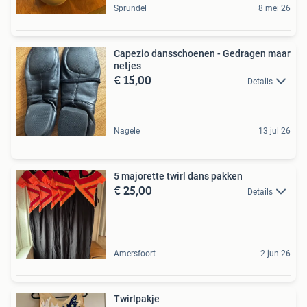
Sprundel
8 mei 26
Capezio dansschoenen - Gedragen maar
netjes
€ 15,00
Details
Nagele
13 jul 26
5 majorette twirl dans pakken
€ 25,00
Details
Amersfoort
2 jun 26
Twirlpakje