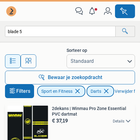
Darts
Sorteer op
Alle afstanden…
Bewaar je zoekopdracht
Filters
Sport en Fitness
Darts
Verwijder filt
2dekans | Winmau Pro Zone Essential
PVC dartmat
€ 37,19
Details