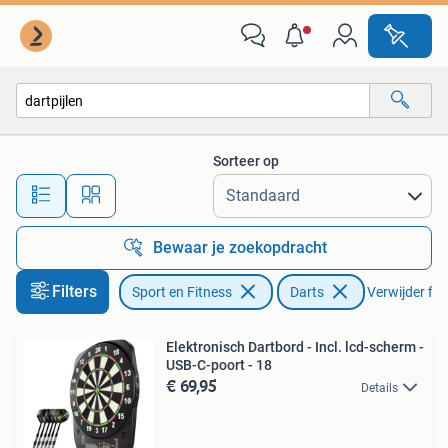
Darts
Sorteer op
Alle afstanden…
Bewaar je zoekopdracht
Filters
Sport en Fitness
Darts
Verwijder filt
Elektronisch Dartbord - Incl. lcd-scherm -
USB-C-poort - 18
€ 69,95
Details