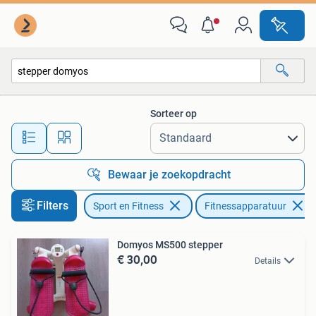
Fitnessapparatuur
Sorteer op
Alle afstanden…
Bewaar je zoekopdracht
Filters
Sport en Fitness
Fitnessapparatuur
Domyos MS500 stepper
€ 30,00
Details