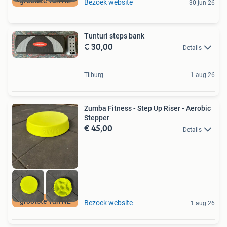
grootste van NL
Bezoek website
30 jun 26
Tunturi steps bank
€ 30,00
Details
Tilburg
1 aug 26
Zumba Fitness - Step Up Riser - Aerobic
Stepper
€ 45,00
Details
grootste van NL
Bezoek website
1 aug 26