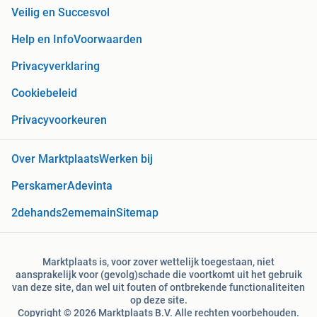
Veilig en Succesvol
Help en Info
Voorwaarden
Privacyverklaring
Cookiebeleid
Privacyvoorkeuren
Over Marktplaats
Werken bij
Perskamer
Adevinta
2dehands
2ememain
Sitemap
Marktplaats is, voor zover wettelijk toegestaan, niet
aansprakelijk voor (gevolg)schade die voortkomt uit het gebruik
van deze site, dan wel uit fouten of ontbrekende functionaliteiten
op deze site.
Copyright © 2026 Marktplaats B.V. Alle rechten voorbehouden.