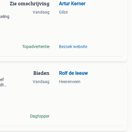
Zie omschrijving
Artur Kerner
Vandaag
Gilze
keling
sen
or
Topadvertentie
Bezoek website
Bieden
Rolf de leeuw
ef
Vandaag
Heerenveen
rdt
Dagtopper