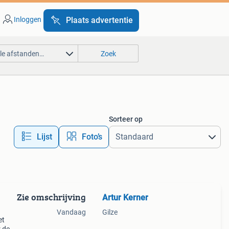
Inloggen
Plaats advertentie
lle afstanden…
Zoek
Sorteer op
Lijst
Foto’s
Zie omschrijving
Artur Kerner
Vandaag
Gilze
et