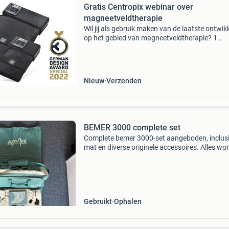
Gratis Centropix webinar over
magneetveldtherapie
Wil jij als gebruik maken van de laatste ontwik
op het gebied van magneetveldtherapie? 1
Therapiemat die zoewel geschikt is voor men
als dieren. De centropix kloud is ontwikkeld do
professo
Nieuw
Verzenden
BEMER 3000 complete set
Complete bemer 3000-set aangeboden, inclusi
mat en diverse originele accessoires. Alles wo
geleverd in de bijbehorende bemer-draagtas.
Inclusief bemer 3000 mat centraal
bedieningspaneel voedingsa
Gebruikt
Ophalen