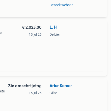
Bezoek website
€ 2.025,00
L. H
e
15 jul 26
De Lier
nt
gen
Zie omschrijving
Artur Kerner
lete
15 jul 26
Gilze
ilt