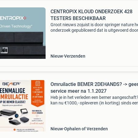
CENTROPIX KLOUD ONDERZOEK 428
TESTERS BESCHIKBAAR
Groot nieuws zojuist is door springer nature h
onderzoek gepubliceerd dat is uitgevoerd doo
sigmund freud universiteit in wenen onder 42
gebruikers van de centropix kloud,
magneetveldtherapie.
Nieuw
Verzenden
Omruilactie BEMER 2DEHANDS? -> gee
service meer na 1.1.2027
Heb je in het verleden een bemer aangeschaft?
kan nu €1000,- opleveren (in korting) sinds een
jaar is er een geëvolueerde nieuwe bemer op d
markt. Dat houd in dat er nu toch echt afsche
Nieuw
Ophalen of Verzenden