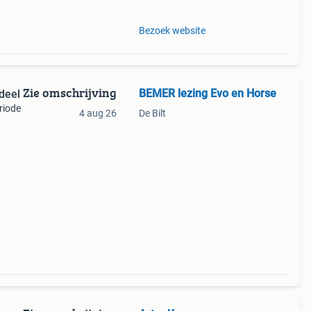
Bezoek website
Zie omschrijving
BEMER lezing Evo en Horse
deel
riode
4 aug 26
De Bilt
re
n te