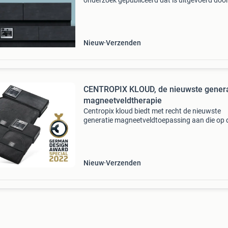
onderzoek gepubliceerd dat is uitgevoerd doo
sigmund freud universiteit in wenen onder 42
gebruikers van de centropix kloud,
magneetveldtherapie.
Nieuw
Verzenden
CENTROPIX KLOUD, de nieuwste genera
magneetveldtherapie
Centropix kloud biedt met recht de nieuwste
generatie magneetveldtoepassing aan die op d
moment te koop is. Recent gepatenteerd en
ontwikkeld door professor w.a. Kafka die ook
(1998) aan de basis he
Nieuw
Verzenden