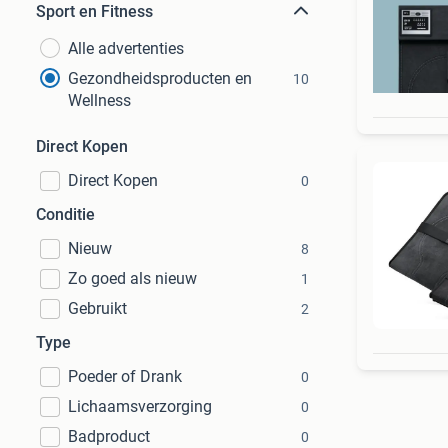
Sport en Fitness
Alle advertenties
Gezondheidsproducten en
10
Wellness
Direct Kopen
Direct Kopen
0
Conditie
Nieuw
8
Zo goed als nieuw
1
Gebruikt
2
Type
Poeder of Drank
0
Lichaamsverzorging
0
Badproduct
0