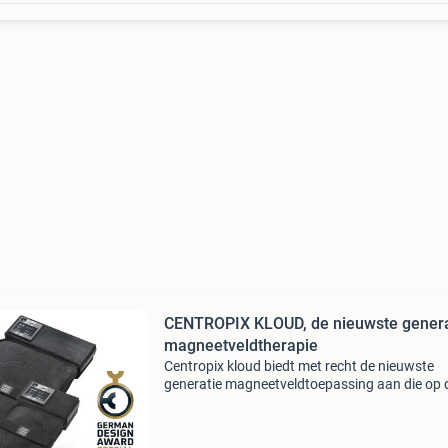
CENTROPIX KLOUD, de nieuwste genera
magneetveldtherapie
Centropix kloud biedt met recht de nieuwste
generatie magneetveldtoepassing aan die op d
moment te koop is. Recent gepatenteerd en
ontwikkeld door professor w.a. Kafka die ook
(1998) aan de basis he