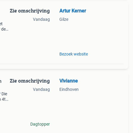
Zie omschrijving
Artur Kerner
Vandaag
Gilze
et
r de
8
Bezoek website
Zie omschrijving
Vivianne
n
Vandaag
Eindhoven
 Die
 4tal
e
Dagtopper