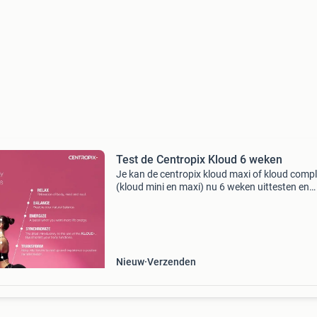
Test de Centropix Kloud 6 weken
Je kan de centropix kloud maxi of kloud comp
(kloud mini en maxi) nu 6 weken uittesten en
daarna beslissen of je deze wilt behouden of w
terugsturen zie shop op
www.centropix.eu/arturkerner voo
Nieuw
Verzenden