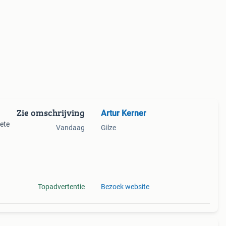
Zie omschrijving
Artur Kerner
lete
Vandaag
Gilze
ilt
Topadvertentie
Bezoek website