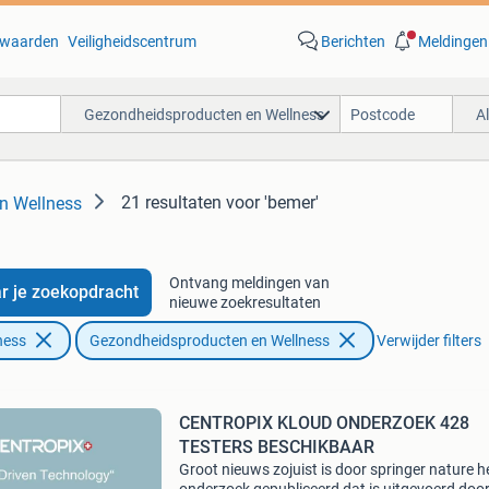
waarden
Veiligheidscentrum
Berichten
Meldingen
Gezondheidsproducten en Wellness
A
21 resultaten
voor 'bemer'
n Wellness
Ontvang meldingen van
r je zoekopdracht
nieuwe zoekresultaten
ness
Gezondheidsproducten en Wellness
Verwijder filters
CENTROPIX KLOUD ONDERZOEK 428
TESTERS BESCHIKBAAR
Groot nieuws zojuist is door springer nature h