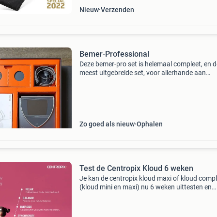
Nieuw
Verzenden
Bemer-Professional
Deze bemer-pro set is helemaal compleet, en d
meest uitgebreide set, voor allerhande aan
behandel mogelijkheden. Het grootste pluspu
van de bemer-pro is dat je er twee behandelin
tegelijk mee ka
Zo goed als nieuw
Ophalen
Test de Centropix Kloud 6 weken
Je kan de centropix kloud maxi of kloud comp
(kloud mini en maxi) nu 6 weken uittesten en
daarna beslissen of je deze wilt behouden of w
terugsturen zie shop op
www.centropix.eu/arturkerner voo