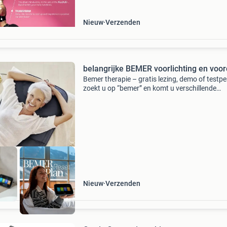
Nieuw
Verzenden
belangrijke BEMER voorlichting en voor
Bemer therapie – gratis lezing, demo of testpe
zoekt u op “bemer” en komt u verschillende
systemen tegen? Dat is niet vreemd. Ook ande
aanbieders gebruiken onze naam om gevonde
worden. 👉 B
Nieuw
Verzenden