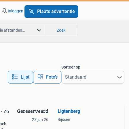
Inloggen
Plaats advertentie
lle afstanden…
Zoek
Sorteer op
Lijst
Foto’s
Gereserveerd
Ligtenberg
- Zo
23 jun 26
Rijssen
oach