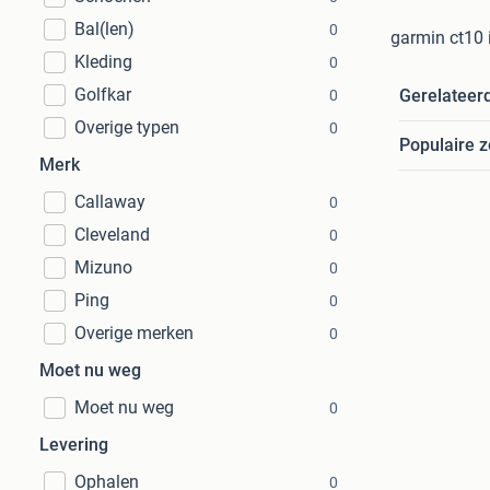
Bal(len)
0
garmin ct10 
Kleding
0
Golfkar
Gerelateer
0
Overige typen
0
Populaire 
Merk
Callaway
0
Cleveland
0
Mizuno
0
Ping
0
Overige merken
0
Moet nu weg
Moet nu weg
0
Levering
Ophalen
0