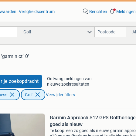
waarden
Veiligheidscentrum
Berichten
Meldingen
Golf
A
 'garmin ct10'
Ontvang meldingen van
r je zoekopdracht
nieuwe zoekresultaten
ness
Golf
Verwijder filters
Garmin Approach S12 GPS Golfhorloge 
goed als nieuw
Te koop: een zo goed als nieuwe garmin appr