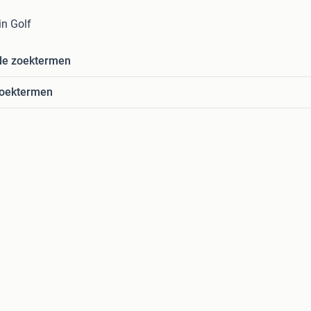
in Golf
de zoektermen
zoektermen