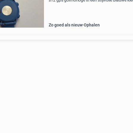
s12 gps golfhorloge in een stijlvolle blauwe kle
Dit horloge is perfect voor de serieuze golfer di
spel wil verbeteren. Het horloge meet afstan
Zo goed als nieuw
Ophalen