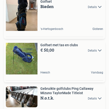
Golfset
Bieden
Details
's-Hertogenbosch
Gisteren
Golfset met tas en clubs
€ 50,00
Details
Heesch
Vandaag
Gebruikte golfclubs Ping Callaway
Mizuno TaylorMade Titleist
N.o.t.k.
Details