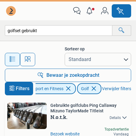
Golf
Sorteer op
Alle afstanden…
Bewaar je zoekopdracht
Filters
Sport en Fitness
Golf
Verwijder filters
Gebruikte golfclubs Ping Callaway
Mizuno TaylorMade Titleist
N.o.t.k.
Details
Topadvertentie
Bezoek website
Vandaag