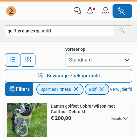
Golf
Sorteer op
Alle afstanden…
Bewaar je zoekopdracht
Filters
Sport en Fitness
Golf
Verwijder filte
Dames golfset Cobra/Wilson met
Golftas - Gebruikt
€ 200,00
Details