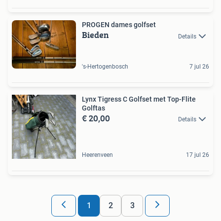
PROGEN dames golfset
Bieden
Details
's-Hertogenbosch
7 jul 26
Lynx Tigress C Golfset met Top-Flite
Golftas
€ 20,00
Details
Heerenveen
17 jul 26
1
2
3