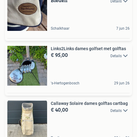
Bieden
Details
Schalkhaar
7 jun 26
Links2Links dames golfset met golftas
€ 95,00
Details
's-Hertogenbosch
29 jun 26
Callaway Solaire dames golftas cartbag
€ 40,00
Details