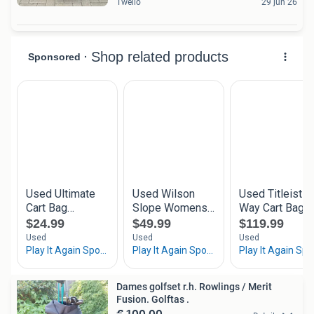
Twello
29 jun 26
Dames golfset r.h. Rowlings / Merit
Fusion. Golftas .
€ 100,00