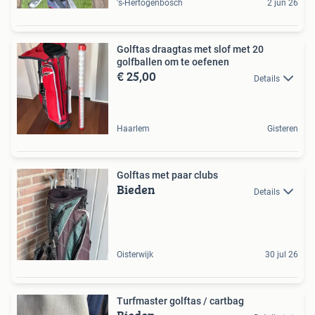
's-Hertogenbosch
2 jun 26
Golftas draagtas met slof met 20
golfballen om te oefenen
€ 25,00
Details
Haarlem
Gisteren
Golftas met paar clubs
Bieden
Details
Oisterwijk
30 jul 26
Turfmaster golftas / cartbag