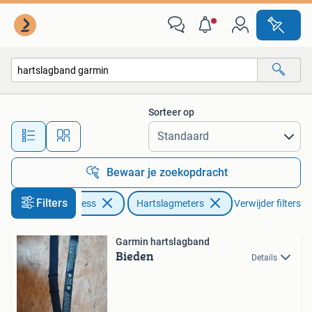
Hartslagmeters
Sorteer op
Alle afstanden…
Bewaar je zoekopdracht
Filters
Sport en Fitness
Hartslagmeters
Verwijder filters
Garmin hartslagband
Bieden
Details