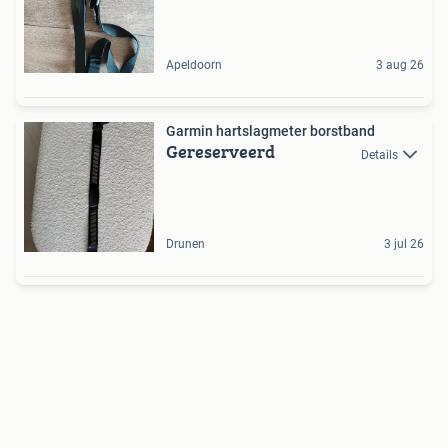
Apeldoorn
3 aug 26
Garmin hartslagmeter borstband
Gereserveerd
Details
Drunen
3 jul 26