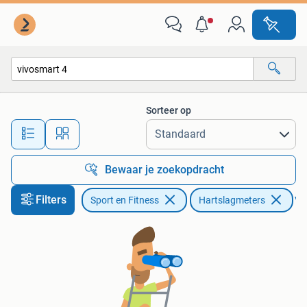
Hartslagmeters
Sorteer op
Alle afstanden…
Bewaar je zoekopdracht
Filters
Sport en Fitness
Hartslagmeters
Ver