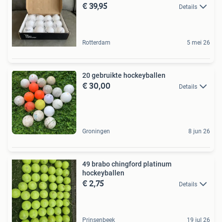
€ 39,95
Details
Rotterdam
5 mei 26
20 gebruikte hockeyballen
€ 30,00
Details
Groningen
8 jun 26
49 brabo chingford platinum
hockeyballen
€ 2,75
Details
Prinsenbeek
19 jul 26