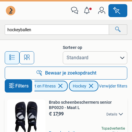
Hockey
Sorteer op
Alle afstanden…
Bewaar je zoekopdracht
Filters
Sport en Fitness
Hockey
Verwijder filters
Brabo scheenbeschermers senior
BP0020 - Maat L
€ 17,99
Details
Topadvertentie