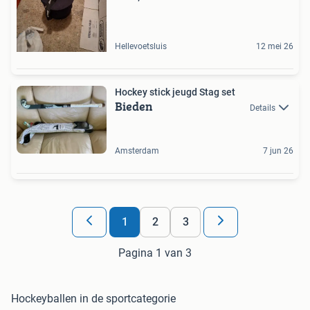
Hellevoetsluis
12 mei 26
Hockey stick jeugd Stag set
Bieden
Details
Amsterdam
7 jun 26
1
2
3
Pagina 1 van 3
Hockeyballen in de sportcategorie