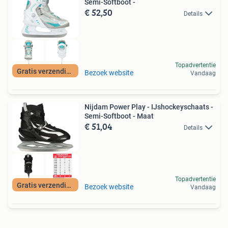
Semi-Softboot -
€ 52,50
Details
Topadvertentie
Gratis verzending
Bezoek website
Vandaag
Nijdam Power Play - IJshockeyschaats -
Semi-Softboot - Maat
€ 51,04
Details
Topadvertentie
Gratis verzending
Bezoek website
Vandaag