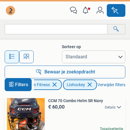
IJshockey
Sorteer op
Alle afstanden…
Bewaar je zoekopdracht
Filters
Sport en Fitness
IJshockey
Verwijder filters
CCM 70 Combo Helm SR Navy
€ 60,00
Details
Topadvertentie