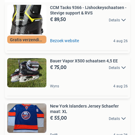
CCM Tacks 9366 - IJshockeyschaatsen -
Stevige support & RVS
€ 89,50
Details
Gratis verzending
Bezoek website
4 aug 26
Bauer Vapor X500 schaatsen 4,5 EE
€ 75,00
Details
Wyns
4 aug 26
New York Islanders Jersey Schaefer
maat: XL
€ 55,00
Details
Delft
4 aug 26