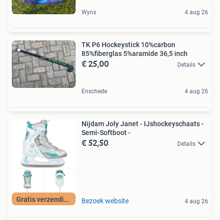
Wyns
4 aug 26
TK P6 Hockeystick 10%carbon
85%fiberglas 5%aramide 36,5 inch
€ 25,00
Details
Enschede
4 aug 26
Nijdam Joly Janet - IJshockeyschaats -
Semi-Softboot -
€ 52,50
Details
Gratis verzending
Bezoek website
4 aug 26