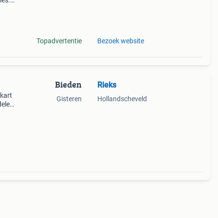
ies.
,
vega,
Topadvertentie
Bezoek website
Bieden
Rieks
kart
Gisteren
Hollandscheveld
elen,
l,
delen,