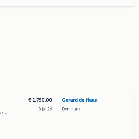
€ 1.750,00
Gerard de Haan
8 jul 26
Den Ham
21 –
el