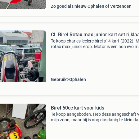
Zo goed als nieuw
Ophalen of Verzenden
CL Birel Rotax max junior kart set rijkla
Te koop charles leclerc birel s14 kart (2022). 
rotax max junior erop. Motor is een non evo 
wel evo 2 startbox met ecu en carb. 30Mm fr
instappen en rijden. Radiateur heeft een deukj
maar
Gebruikt
Ophalen
Birel 60cc kart voor kids
Te koop aangeboden. Heb deze aangeschaft 
mijn zoon, maar hij is nog dusdanig te klein dat
het te zonde vind de kart zo lang stil te laten s
Het betreft een 60cc birel karts voor kinderen.