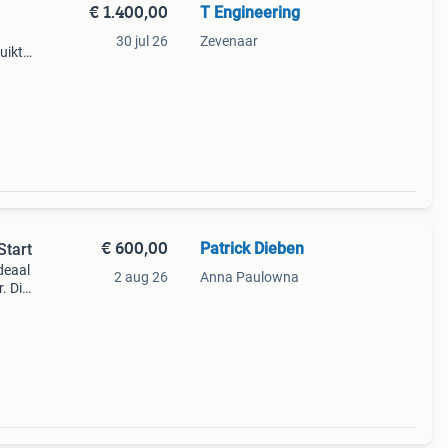
€ 1.400,00
T Engineering
30 jul 26
Zevenaar
uikte
ppen
€ 600,00
Patrick Dieben
Start
ideaal
2 aug 26
Anna Paulowna
. Dit
kende