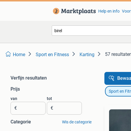
Help en info
Voor
57 resultate
Home
Sport en Fitness
Karting
Verfijn resultaten
Bewaa
Prijs
Sport en Fit
van
tot
€
€
Categorie
Wis de categorie