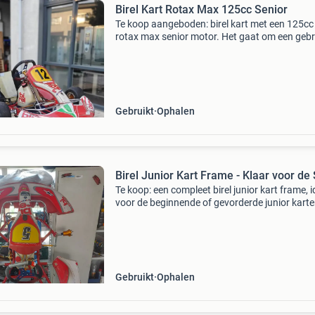
Birel Kart Rotax Max 125cc Senior
Te koop aangeboden: birel kart met een 125cc
rotax max senior motor. Het gaat om een gebr
kart met de normale gebruikssporen op de ka
en de stoel. De kart is altijd uitsluitend voor de
hobby
Gebruikt
Ophalen
Birel Junior Kart Frame - Klaar voor de 
Te koop: een compleet birel junior kart frame, 
voor de beginnende of gevorderde junior karter
frame is in gebruikte staat en biedt een uitste
basis voor een competitieve kart. Perfect
Gebruikt
Ophalen