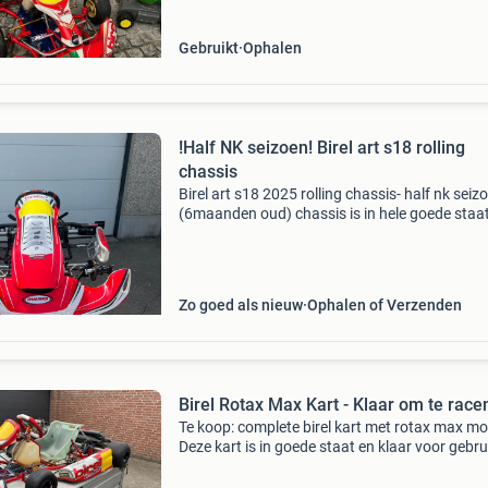
Gebruikt
Ophalen
!Half NK seizoen! Birel art s18 rolling
chassis
Birel art s18 2025 rolling chassis- half nk seiz
(6maanden oud) chassis is in hele goede staat
altijd in beste onderhoud geweest: elke race n
lagers, beschermers ect. Nooit gericht! Vraagp
Zo goed als nieuw
Ophalen of Verzenden
Birel Rotax Max Kart - Klaar om te race
Te koop: complete birel kart met rotax max mo
Deze kart is in goede staat en klaar voor gebru
Inclusief diverse reserveonderdelen en banden
Voor vragen stuur mij een berichtje