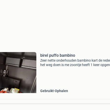
birel puffo bambino
Zeer nette onderhouden bambino kart de rede
het weg doen is me zoontje heeft 1 keer opge
en vond het niks . Geen onzinbieding
Gebruikt
Ophalen