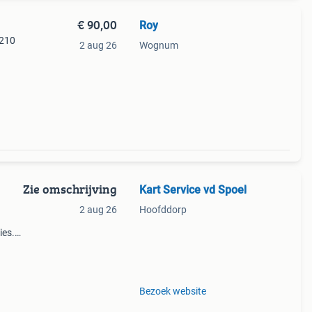
€ 90,00
Roy
/210
2 aug 26
Wognum
Zie omschrijving
Kart Service vd Spoel
2 aug 26
Hoofddorp
ies.
,
vega,
Bezoek website