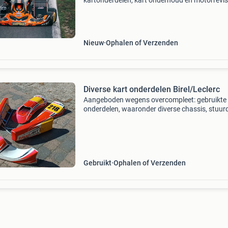
kartonderdelen, kart onderhoud en motorrevis
Crg, maddox, rotax, tm, iame, dellorto, tillotson
mychron, alfano, unipro, maxxis,bridgestone, 
mojo
Nieuw
Ophalen of Verzenden
Diverse kart onderdelen Birel/Leclerc
Aangeboden wegens overcompleet: gebruikte 
onderdelen, waaronder diverse chassis, stuurd
remsystemen, lagerhuizen, bakkenset, zijbeuge
bumpers, een radiateur, brandstoftank, fusee 
ex
Gebruikt
Ophalen of Verzenden