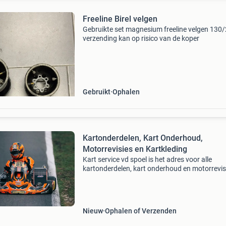
Freeline Birel velgen
Gebruikte set magnesium freeline velgen 130
verzending kan op risico van de koper
Gebruikt
Ophalen
Kartonderdelen, Kart Onderhoud,
Motorrevisies en Kartkleding
Kart service vd spoel is het adres voor alle
kartonderdelen, kart onderhoud en motorrevis
Crg, maddox, rotax, tm, iame, dellorto, tillotson
mychron, alfano, unipro, maxxis,bridgestone, 
mojo
Nieuw
Ophalen of Verzenden