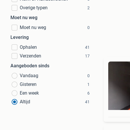
Overige typen
2
Moet nu weg
Moet nu weg
0
Levering
Ophalen
41
Verzenden
17
Aangeboden sinds
Vandaag
0
Gisteren
1
Een week
6
Altijd
41