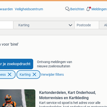
waarden
Veiligheidscentrum
Berichten
Meldingen
Karting
A
n
voor 'birel'
Ontvang meldingen van
r je zoekopdracht
nieuwe zoekresultaten
ness
Karting
Verwijder filters
Kartonderdelen, Kart Onderhoud,
Motorrevisies en Kartkleding
Kart service vd spoel is het adres voor alle