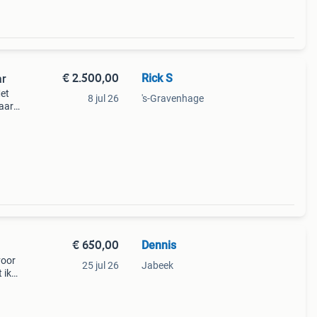
€ 2.500,00
Rick S
ar
Met
8 jul 26
's-Gravenhage
maar
ame
e
€ 650,00
Dennis
voor
25 jul 26
Jabeek
 ik
taan.