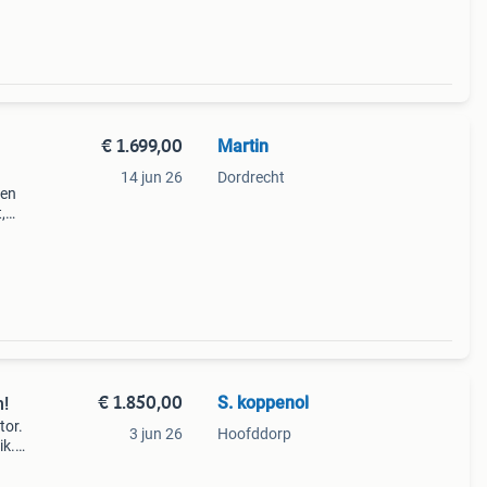
€ 1.699,00
Martin
14 jun 26
Dordrecht
oen
,
ieuwe
rij
€ 1.850,00
S. koppenol
n!
tor.
3 jun 26
Hoofddorp
ik.
.