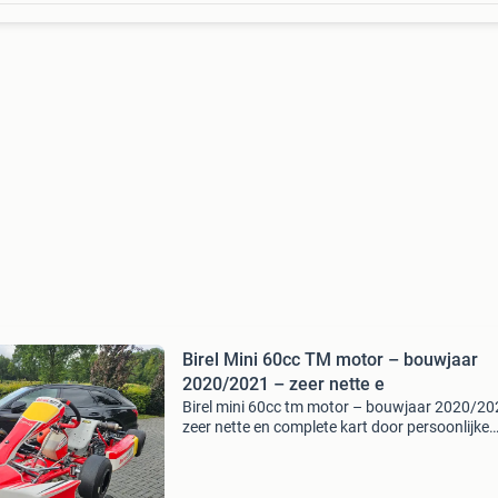
Birel Mini 60cc TM motor – bouwjaar
2020/2021 – zeer nette e
Birel mini 60cc tm motor – bouwjaar 2020/20
zeer nette en complete kart door persoonlijke
omstandigheden hebben we besloten onze bir
mini te verkopen. We hebben er altijd met veel
plezier samen