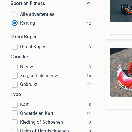
Sport en Fitness
Alle advertenties
Karting
42
Direct Kopen
Direct Kopen
3
Conditie
Nieuw
3
Zo goed als nieuw
16
Gebruikt
21
Type
Kart
28
Onderdelen Kart
11
Kleding of Schoenen
0
Helm of Handschoenen
0