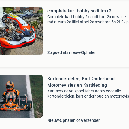
complete kart hobby sodi tm r2
Complete kart hobby 2x sodi kart 2x newline
radiateurs 2x tillet stoel 2x mychron 5s 2t 2x p
setje regenbanden op velg 8 setjes goede ban
bij belang gewoon even bellen gr jans 06819
nieuw
Zo goed als nieuw
Ophalen
Kartonderdelen, Kart Onderhoud,
Motorrevisies en Kartkleding
Kart service vd spoel is het adres voor alle
kartonderdelen, kart onderhoud en motorrevis
Crg, maddox, rotax, tm, iame, dellorto, tillotson
mychron, alfano, unipro, maxxis,bridgestone, 
mojo
Nieuw
Ophalen of Verzenden