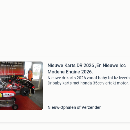
Nieuwe Karts DR 2026 ,En Nieuwe Icc
Modena Engine 2026.
Nieuwe dr karts 2026 vanaf baby tot kz leverb
Dr baby karts met honda 35cc viertakt motor. 
€ op aanvraag. Aanbieding af kart radiator inc
verstelbare steun. Maat 410x240x60. Nu voor
Nieuw
Ophalen of Verzenden