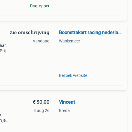
Dagtopper
Zie omschrijving
Boonstrakart racing nederland.
Vandaag
Waskemeer
aar.
Prijs
l
 &e
Bezoek website
€ 50,00
Vincent
4 aug 26
Breda
n.
m je