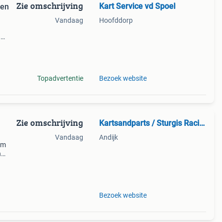
Zie omschrijving
Kart Service vd Spoel
Vandaag
Hoofddorp
n
Topadvertentie
Bezoek website
Zie omschrijving
Kartsandparts / Sturgis Racing
Vandaag
Andijk
om
n
jk. We
Bezoek website