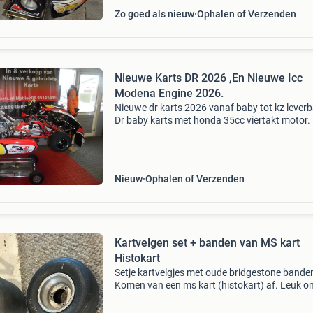
Zo goed als nieuw
Ophalen of Verzenden
Nieuwe Karts DR 2026 ,En Nieuwe Icc
Modena Engine 2026.
Nieuwe dr karts 2026 vanaf baby tot kz leverb
Dr baby karts met honda 35cc viertakt motor. 
€ op aanvraag. Aanbieding af kart radiator inc
verstelbare steun. Maat 410x240x60. Nu voor
Nieuw
Ophalen of Verzenden
Kartvelgen set + banden van MS kart
Histokart
Setje kartvelgjes met oude bridgestone bande
Komen van een ms kart (histokart) af. Leuk o
oude kart weer compleet te maken.