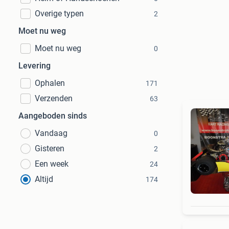
Overige typen
2
Moet nu weg
Moet nu weg
0
Levering
Ophalen
171
Verzenden
63
Aangeboden sinds
Vandaag
0
Gisteren
2
Een week
24
Altijd
174