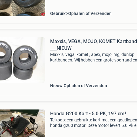
Gebruikt
Ophalen of Verzenden
Maxxis, VEGA, MOJO, KOMET Kartbanden
___NIEUW
Maxxis, vega, komet , apex, mojo, mg, dunlop
kartbanden. Wij hebben een grote voorraad e
leveren heel snel. Banden kunnen eventueel
gemonteerd worden op douglas aluminium of
magnesium velgen. Ook lev
Nieuw
Ophalen of Verzenden
Honda G200 Kart - 5.0 PK, 197 cm³
Te koop: een gebruikte kart met een goedlope
honda g200 motor. Deze motor levert 5.0 Pk e
heeft een cilinderinhoud van 197 cm³. Alles we
naar behoren. Topsnelheid ca 50/ 60 km/u inc