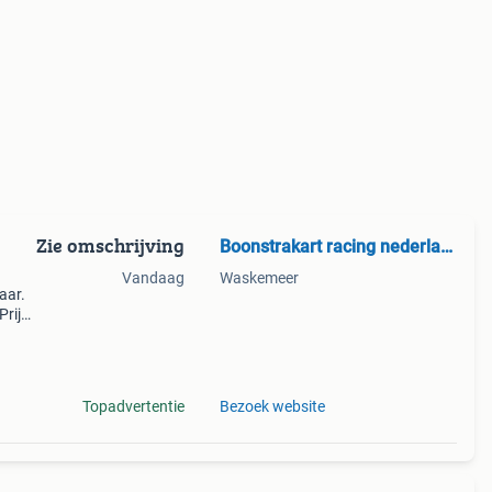
Zie omschrijving
Boonstrakart racing nederland.
Vandaag
Waskemeer
aar.
Prijs
l
 &e
Topadvertentie
Bezoek website