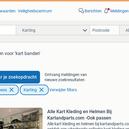
waarden
Veiligheidscentrum
Berichten
Meldingen
Karting
A
en
voor 'kart banden'
Ontvang meldingen van
r je zoekopdracht
nieuwe zoekresultaten
ness
Karting
Verwijder filters
Alle Kart Kleding en Helmen Bij
Kartandparts.com -Ook passen
Alle kart kleding en helmen bij kartandparts.c