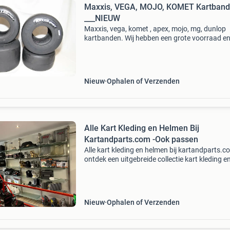
Maxxis, VEGA, MOJO, KOMET Kartbanden
___NIEUW
Maxxis, vega, komet , apex, mojo, mg, dunlop
kartbanden. Wij hebben een grote voorraad e
leveren heel snel. Banden kunnen eventueel
gemonteerd worden op douglas aluminium of
magnesium velgen. Ook lev
Nieuw
Ophalen of Verzenden
Alle Kart Kleding en Helmen Bij
Kartandparts.com -Ook passen
Alle kart kleding en helmen bij kartandparts.c
ontdek een uitgebreide collectie kart kleding e
helmen bij kartandparts.com. Je kunt ook de
artikelen passen in onze fysieke winkel in andi
hebb
Nieuw
Ophalen of Verzenden