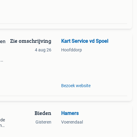
Zie omschrijving
Kart Service vd Spoel
4 aug 26
Hoofddorp
n
Bezoek website
Bieden
Hamers
nde
Gisteren
Voerendaal
n
rkt
l