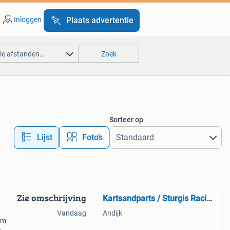
Inloggen
Plaats advertentie
lle afstanden…
Zoek
Sorteer op
Lijst
Foto’s
Zie omschrijving
Kartsandparts / Sturgis Racing
Vandaag
Andijk
om