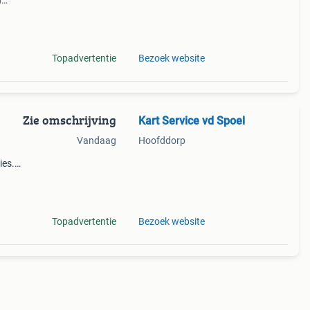
n
jk. We
Topadvertentie
Bezoek website
Zie omschrijving
Kart Service vd Spoel
Vandaag
Hoofddorp
ies.
,
vega,
Topadvertentie
Bezoek website