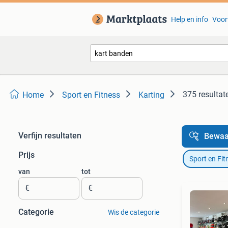
Help en info
Voor
375 resultat
Home
Sport en Fitness
Karting
Verfijn resultaten
Bewaa
Prijs
Sport en Fit
van
tot
€
€
Categorie
Wis de categorie