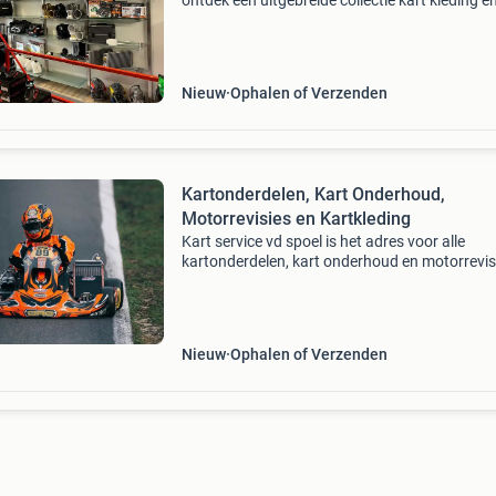
ontdek een uitgebreide collectie kart kleding e
helmen bij kartandparts.com. Je kunt ook de
artikelen passen in onze fysieke winkel in andi
hebb
Nieuw
Ophalen of Verzenden
Kartonderdelen, Kart Onderhoud,
Motorrevisies en Kartkleding
Kart service vd spoel is het adres voor alle
kartonderdelen, kart onderhoud en motorrevis
Crg, maddox, rotax, tm, iame, dellorto, tillotson
mychron, alfano, unipro, maxxis,bridgestone, 
mojo
Nieuw
Ophalen of Verzenden