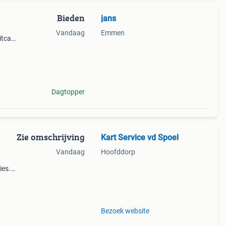
Bieden
jans
Vandaag
Emmen
itcar
den
41536
Dagtopper
Zie omschrijving
Kart Service vd Spoel
Vandaag
Hoofddorp
ies.
,
vega,
Bezoek website