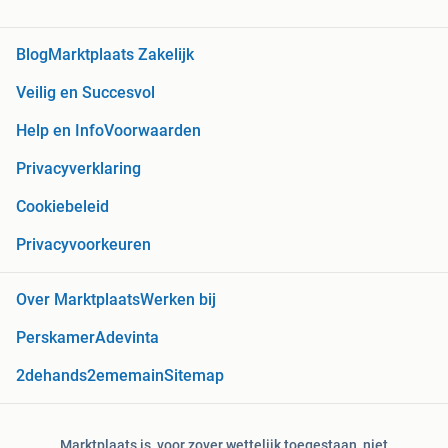
Blog
Marktplaats Zakelijk
Veilig en Succesvol
Help en Info
Voorwaarden
Privacyverklaring
Cookiebeleid
Privacyvoorkeuren
Over Marktplaats
Werken bij
Perskamer
Adevinta
2dehands
2ememain
Sitemap
Marktplaats is, voor zover wettelijk toegestaan, niet