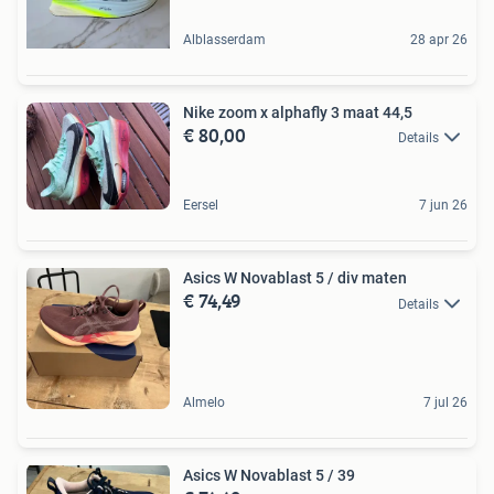
Alblasserdam
28 apr 26
Nike zoom x alphafly 3 maat 44,5
€ 80,00
Details
Eersel
7 jun 26
Asics W Novablast 5 / div maten
€ 74,49
Details
Almelo
7 jul 26
Asics W Novablast 5 / 39