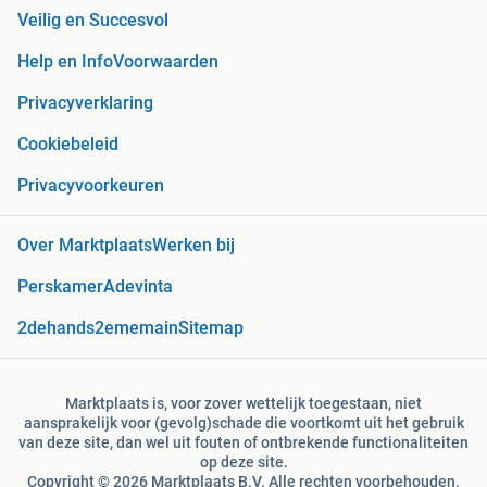
Veilig en Succesvol
Help en Info
Voorwaarden
Privacyverklaring
Cookiebeleid
Privacyvoorkeuren
Over Marktplaats
Werken bij
Perskamer
Adevinta
2dehands
2ememain
Sitemap
Marktplaats is, voor zover wettelijk toegestaan, niet
aansprakelijk voor (gevolg)schade die voortkomt uit het gebruik
van deze site, dan wel uit fouten of ontbrekende functionaliteiten
op deze site.
Copyright © 2026 Marktplaats B.V. Alle rechten voorbehouden.