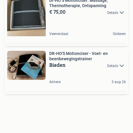
Dr-HO’S Motionciser: Massage,
Thermotherapie, Ontspanning
€ 75,00
Details
Veenendaal
Gisteren
DR-HO'S Motionciser - Voet- en
beenbewegingstrainer
Bieden
Details
Almere
5 aug 26