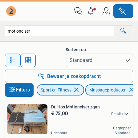
Massageproducten
Sorteer op
Alle afstanden…
Bewaar je zoekopdracht
Filters
Sport en Fitness
Massageproducten
Dr. Ho's Motionciser zgan
€ 75,00
Details
Dagtopper
Udenhout
Vandaag