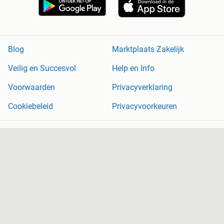
Blog
Marktplaats Zakelijk
Veilig en Succesvol
Help en Info
Voorwaarden
Privacyverklaring
Cookiebeleid
Privacyvoorkeuren
Over Marktplaats
Werken bij
Perskamer
Adevinta
2dehands
2ememain
Sitemap