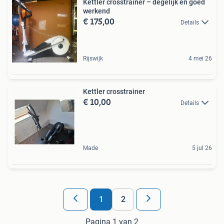
Kettler crosstrainer – degelijk en goed
werkend
€ 175,00
Details
Rijswijk
4 mei 26
Kettler crosstrainer
€ 10,00
Details
Made
5 jul 26
1
2
Pagina 1 van 2