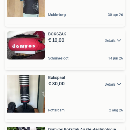
Muiderberg
30 apr 26
BOKSZAK
€ 10,00
Details
Schuinesloot
14 jun 26
Bokspaal
€ 80,00
Details
Rotterdam
2 aug 26
Domyos Bokszak Air Gel-technologie