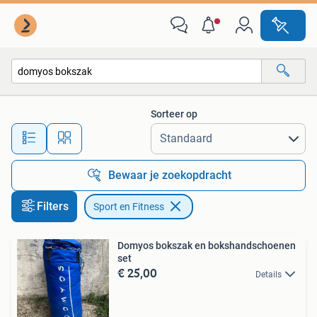
Sport en Fitness
Sorteer op
Alle afstanden…
Bewaar je zoekopdracht
Filters
Sport en Fitness
Domyos bokszak en bokshandschoenen
set
€ 25,00
Details