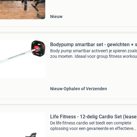
ontworpen voor intensief gebruik in sportscho
en
Nieuw
Bodypump smartbar set - gewichten + 
Body pump smartbar activeert je spieren zoals
zou moeten. Ideaal voor group fitness workou
Dit artikel betreft een complete set. De schijve
kunnen eenvoudig aan de stang geklikt worde
zonder
Nieuw
Ophalen of Verzenden
Life Fitness - 12-delig Cardio Set (lease
De life fitness cardio set biedt een complete
oplossing voor een gevarieerde en effectieve
training. De set bestaat uit de life fitness loop