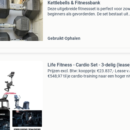
Kettlebells & Fitnessbank
Deze uitgebreide fitnessset is perfect voor zow
beginners als gevorderden. De set bestaat uit
diverse dumbbells (20kg, 14kg, 12kg, 10kg, 8k
6kg, 4kg, 3kg, 2kg), twee kettlebells (5kg en 8
ee
Gebruikt
Ophalen
Life Fitness - Cardio Set - 3-delig (lease
Prijzen excl. Btw: koopprijs: €23.837,- Lease v.a
€548,97 til je cardio-training naar een hoger n
met de life fitness cardio set, de ultieme oplos
voor zowel thuisgebruik als pro