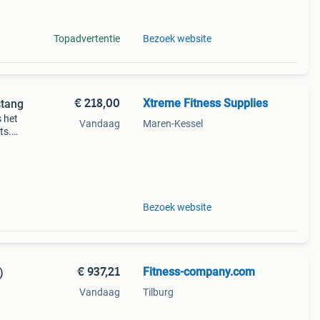
len
Topadvertentie
Bezoek website
€ 218,00
Xtreme Fitness Supplies
stang
 het
Vandaag
Maren-Kessel
ts.
n
n,
Bezoek website
€ 937,21
Fitness-company.com
)
Vandaag
Tilburg
band,