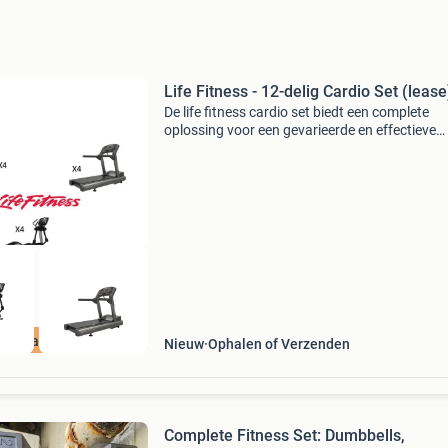
Life Fitness - 12-delig Cardio Set (lease
De life fitness cardio set biedt een complete
oplossing voor een gevarieerde en effectieve
training. De set bestaat uit de life fitness loop
crosstrainer en upright bike, die samen alle
aspecten
incl Garantie
Nieuw
Ophalen of Verzenden
Complete Fitness Set: Dumbbells,