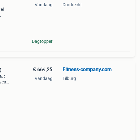
Vandaag
Dordrecht
el
g,
kg) en
Dagtopper
€ 664,25
Fitness-company.com
)
. :
Vandaag
Tilburg
iveau
sing