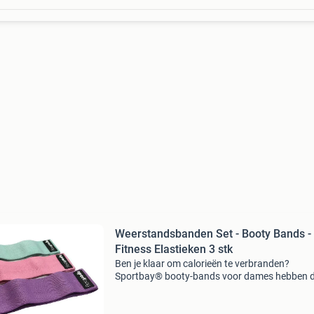
Weerstandsbanden Set - Booty Bands -
Fitness Elastieken 3 stk
Ben je klaar om calorieën te verbranden?
Sportbay® booty-bands voor dames hebben d
weerstandsniveaus en helpen je kracht en spi
te versterken als nooit tevoren! Deze heavy-du