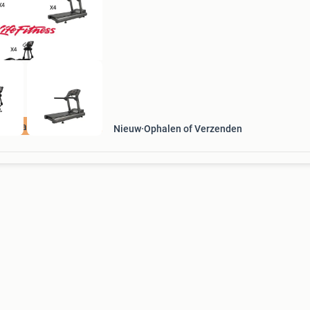
crosstrainer en upright bike, die samen alle
aspecten
incl Garantie
Nieuw
Ophalen of Verzenden