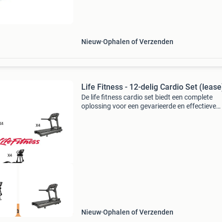
kunnen eenvoudig aan de stang geklikt worde
zonder
Nieuw
Ophalen of Verzenden
Life Fitness - 12-delig Cardio Set (lease
De life fitness cardio set biedt een complete
oplossing voor een gevarieerde en effectieve
training. De set bestaat uit de life fitness loop
crosstrainer en upright bike, die samen alle
aspecten
incl Garantie
Nieuw
Ophalen of Verzenden