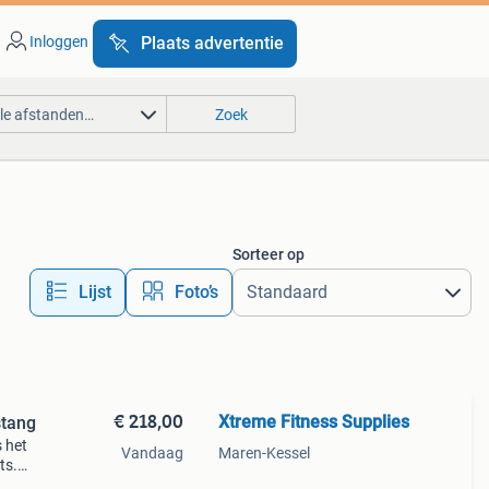
Inloggen
Plaats advertentie
lle afstanden…
Zoek
Sorteer op
Lijst
Foto’s
€ 218,00
Xtreme Fitness Supplies
stang
 het
Vandaag
Maren-Kessel
ts.
n