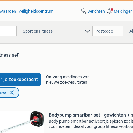
waarden
Veiligheidscentrum
Berichten
Meldingen
Sport en Fitness
A
itness set'
Ontvang meldingen van
r je zoekopdracht
nieuwe zoekresultaten
ness
Bodypump smartbar set - gewichten + 
Body pump smartbar activeert je spieren zoals
zou moeten. Ideaal voor group fitness workou
Dit artikel betreft een complete set. De schijve