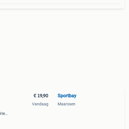
€ 19,90
Sportbay
Vandaag
Maarssen
rie
eren
ty