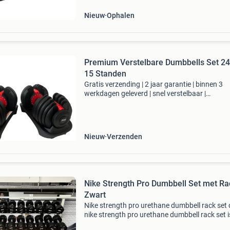
banden zijn verk
Nieuw
Ophalen
Premium Verstelbare Dumbbells Set 24
15 Standen
Gratis verzending | 2 jaar garantie | binnen 3
werkdagen geleverd | snel verstelbaar |
ruimtebesparend | perfect voor thuis | van €1
voor €179,99 wil jij sterker worden, spiermass
opbo
Nieuw
Verzenden
Nike Strength Pro Dumbbell Set met Ra
Zwart
Nike strength pro urethane dumbbell rack set 
nike strength pro urethane dumbbell rack set i
complete halterset met professioneel opbergr