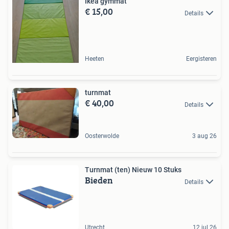
Ikea gymmat
€ 15,00
Details
Heeten
Eergisteren
turnmat
€ 40,00
Details
Oosterwolde
3 aug 26
Turnmat (ten) Nieuw 10 Stuks
Bieden
Details
Utrecht
12 jul 26