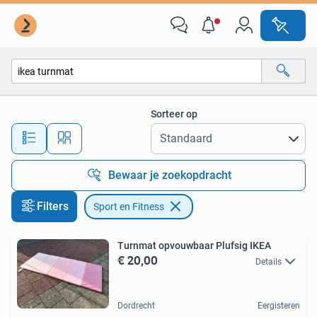
Sport en Fitness
Sorteer op
Alle afstanden…
Bewaar je zoekopdracht
Filters
Sport en Fitness
Turnmat opvouwbaar Plufsig IKEA
€ 20,00
Details
Dordrecht
Eergisteren