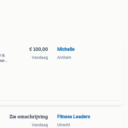
€ 100,00
Michelle
 Ik
Vandaag
Arnhem
eer
open!
 j
Zie omschrijving
Fitness Leaders
Vandaag
Utrecht