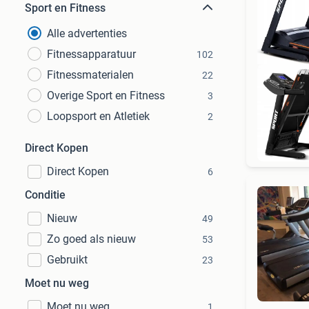
Sport en Fitness
Alle advertenties
Fitnessapparatuur
102
Fitnessmaterialen
22
Overige Sport en Fitness
3
Loopsport en Atletiek
2
D
Direct Kopen
Direct Kopen
6
Conditie
Nieuw
49
Zo goed als nieuw
53
Gebruikt
23
Moet nu weg
Moet nu weg
1