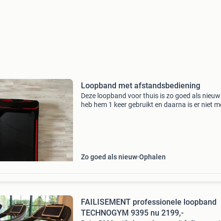
Loopband met afstandsbediening
Deze loopband voor thuis is zo goed als nieuw!
heb hem 1 keer gebruikt en daarna is er niet m
naar omgekeken, vandaar dat ik hem wil verk
Er zit een kleine afstandsbediening bij die je om
Zo goed als nieuw
Ophalen
FAILISEMENT professionele loopband
TECHNOGYM 9395 nu 2199,-