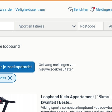
waarden
Veiligheidscentrum
Berichten
Meldingen
Sport en Fitness
A
ne loopband'
Ontvang meldingen van
r je zoekopdracht
nieuwe zoekresultaten
ness
Loopband Klein Appartement | 19km/u |
kwaliteit | Beste...
Viking sports compacte loopband - opvouwba