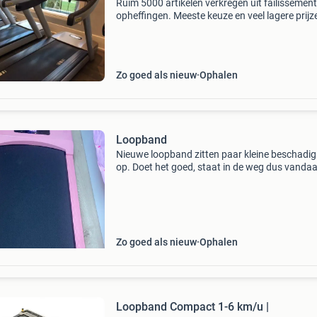
Ruim 5000 artikelen verkregen uit failissemen
opheffingen. Meeste keuze en veel lagere prijz
gegarandeerd !!! Hierbij een klein tip van onze
occasion voorraad en prijzen: technogym loo
ex
Zo goed als nieuw
Ophalen
Loopband
Nieuwe loopband zitten paar kleine beschadi
op. Doet het goed, staat in de weg dus vandaa
ik hem verkoop. Loopband draagbaar met 5%
helling - 4-in-1 walkingpad elektrisch - loopku
1-10
Zo goed als nieuw
Ophalen
Loopband Compact 1-6 km/u |