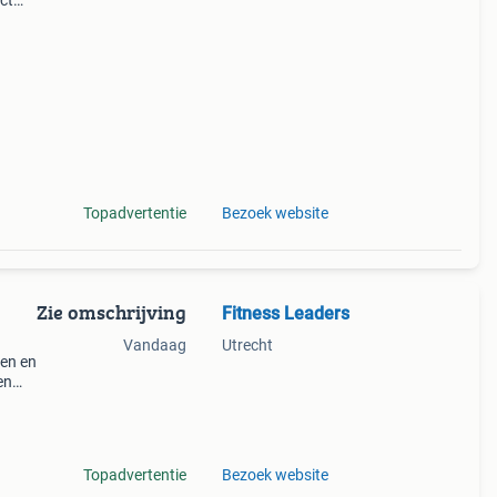
ct
piek
r
Topadvertentie
Bezoek website
Zie omschrijving
Fitness Leaders
Vandaag
Utrecht
ten en
en
pband
Topadvertentie
Bezoek website