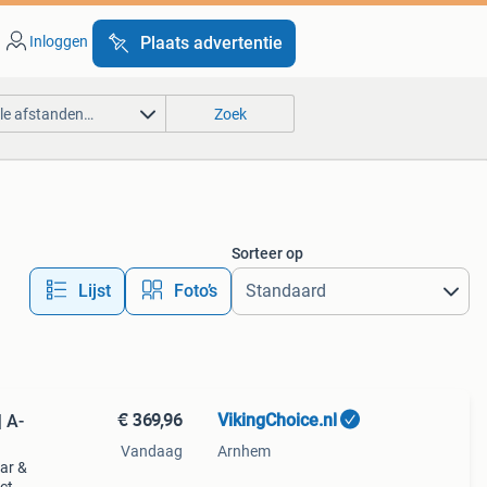
Inloggen
Plaats advertentie
lle afstanden…
Zoek
Sorteer op
Lijst
Foto’s
€ 369,96
VikingChoice.nl
 A-
Vandaag
Arnhem
ar &