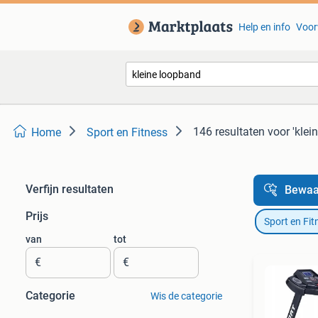
Help en info
Voor
146 resultaten
voor 'klei
Home
Sport en Fitness
Verfijn resultaten
Bewaa
Prijs
Sport en Fit
van
tot
€
€
Categorie
Wis de categorie