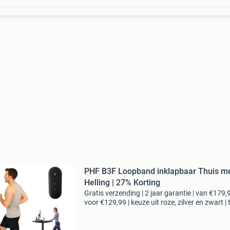
PHF B3F Loopband inklapbaar Thuis m
Helling | 27% Korting
Gratis verzending | 2 jaar garantie | van €179,
voor €129,99 | keuze uit roze, zilver en zwart | 
km/u | inklapbare handrail | bluetooth + fitsh
app de ph fitness b3f walkingpad is