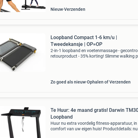
Nieuw
Verzenden
Loopband Compact 1-6 km/u |
Tweedekansje | OP=OP
2-in-1 loopband en voetenmassage - gecontro
retourproduct - 35% korting! Slimme walking 
voor wandelen en ontspanning in kleine ruimt
Snelheid: 1 tot 6 km/u functies: zijde a wandel
zijd
Zo goed als nieuw
Ophalen of Verzenden
Te Huur: 4e maand gratis! Darwin TM3
Loopband
Huur nu extra voordelig fitness-apparatuur, in
comfort van uw eigen huis! Productdetails: nu
aanbieding van € 79,50 voor € 39,50! Let op,