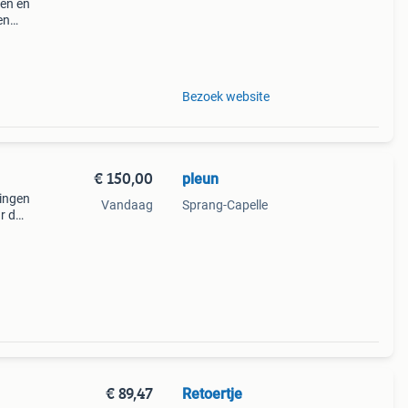
ten en
en
pband
Bezoek website
€ 150,00
pleun
gingen
Vandaag
Sprang-Capelle
r dat
ssen
€ 89,47
Retoertje