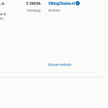
€ 369,96
VikingChoice.nl
 A-
Vandaag
Arnhem
ar &
ct
piek
r
Bezoek website