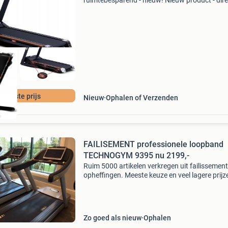
ruimtebesparend - nieuw! Nieuw product - dire
leverbaar uit voorraad. Krachtige 3 pk motor (
5 pk) snelheden tot 19 km per uur opvouwbaa
voor
e beste prijs
Nieuw
Ophalen of Verzenden
FAILISEMENT professionele loopband
TECHNOGYM 9395 nu 2199,-
Ruim 5000 artikelen verkregen uit failissemen
opheffingen. Meeste keuze en veel lagere prijz
gegarandeerd !!! Hierbij een klein tip van onze
occasion voorraad en prijzen: technogym loo
ex
Zo goed als nieuw
Ophalen