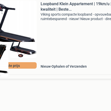
Loopband Klein Appartement | 19km/u |
kwaliteit | Beste...
Viking sports compacte loopband - opvouwba
ruimtebesparend - nieuw! Nieuw product - dire
leverbaar uit voorraad. Krachtige 3 pk motor (
5 pk) snelheden tot 19 km per uur opvouwbaa
voor
e beste prijs
Nieuw
Ophalen of Verzenden