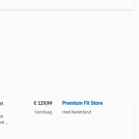
€ 129,99
Premium Fit Store
et
Vandaag
Heel Nederland
99
tot 8
ow