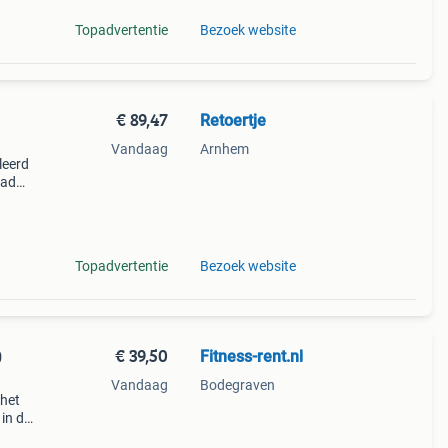
Topadvertentie
Bezoek website
€ 89,47
Retoertje
Vandaag
Arnhem
leerd
pad
es.
en,
Topadvertentie
Bezoek website
€ 39,50
Fitness-rent.nl
0
Vandaag
Bodegraven
 het
 in de