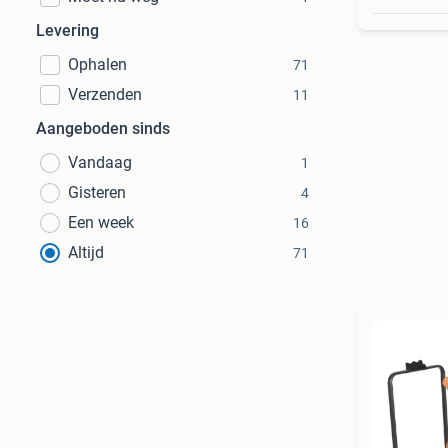
Levering
Ophalen
71
Verzenden
11
Aangeboden sinds
Vandaag
1
Gisteren
4
Een week
16
Altijd
71