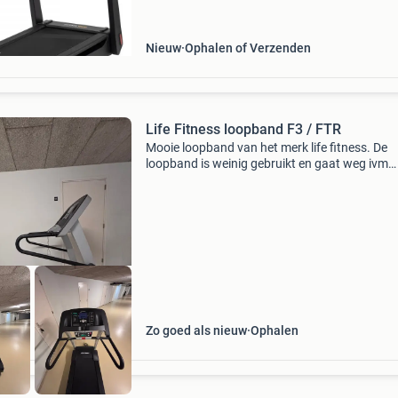
levering alleen op de begane grond. Leveri
Nieuw
Ophalen of Verzenden
Life Fitness loopband F3 / FTR
Mooie loopband van het merk life fitness. De
loopband is weinig gebruikt en gaat weg ivm
verhuizing. De loopband is op klapbaar dus er
handig in kleine ruimtes. Opgeklapt is hij
90x86x190cm en weegt
Zo goed als nieuw
Ophalen