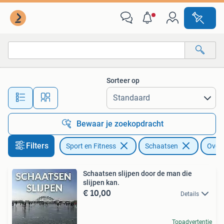
Schaatsen
Sorteer op
Alle afstanden…
Bewaar je zoekopdracht
Filters
Sport en Fitness
Schaatsen
Overi
Schaatsen slijpen door de man die
slijpen kan.
€ 10,00
Details
Topadvertentie