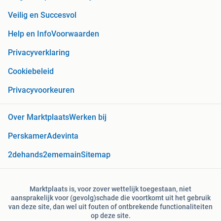
Veilig en Succesvol
Help en Info
Voorwaarden
Privacyverklaring
Cookiebeleid
Privacyvoorkeuren
Over Marktplaats
Werken bij
Perskamer
Adevinta
2dehands
2ememain
Sitemap
Marktplaats is, voor zover wettelijk toegestaan, niet
aansprakelijk voor (gevolg)schade die voortkomt uit het gebruik
van deze site, dan wel uit fouten of ontbrekende functionaliteiten
op deze site.