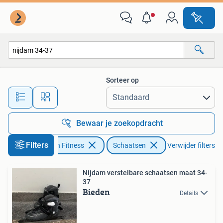
Schaatsen
Sorteer op
Alle afstanden…
Bewaar je zoekopdracht
Filters
Sport en Fitness
Schaatsen
Verwijder filters
Nijdam verstelbare schaatsen maat 34-
37
Bieden
Details