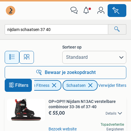
Schaatsen
Sorteer op
Alle afstanden…
Bewaar je zoekopdracht
Filters
Sport en Fitness
Schaatsen
Verwijder filters
OP=OP!!! Nijdam N13AC verstelbare
combinoor 33-36 of 37-40
€ 55,00
Details
Topadvertentie
Bezoek website
Eergisteren