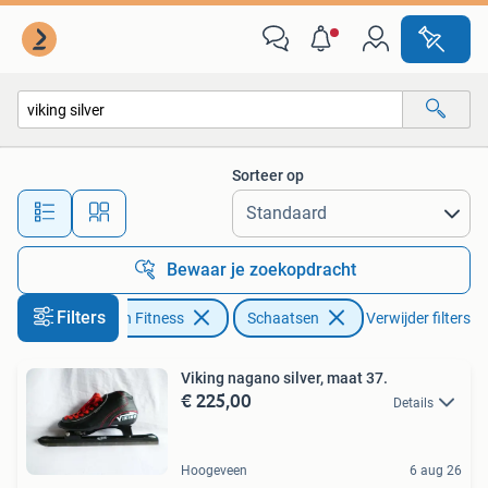
Schaatsen
Sorteer op
Alle afstanden…
Bewaar je zoekopdracht
Filters
Sport en Fitness
Schaatsen
Verwijder filters
Viking nagano silver, maat 37.
€ 225,00
Details
Hoogeveen
6 aug 26