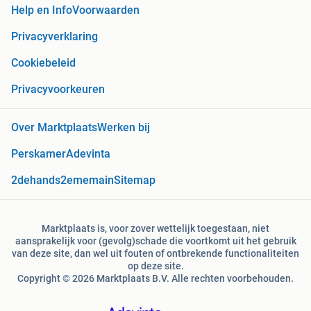
Help en Info
Voorwaarden
Privacyverklaring
Cookiebeleid
Privacyvoorkeuren
Over Marktplaats
Werken bij
Perskamer
Adevinta
2dehands
2ememain
Sitemap
Marktplaats is, voor zover wettelijk toegestaan, niet
aansprakelijk voor (gevolg)schade die voortkomt uit het gebruik
van deze site, dan wel uit fouten of ontbrekende functionaliteiten
op deze site.
Copyright © 2026 Marktplaats B.V. Alle rechten voorbehouden.